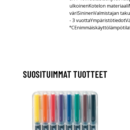
ulkoinenKotelon materiaaliM
väriSininenValmistajan taku
- 3 vuottaYmpäristötiedot
°CEnimmäiskäyttölämpötila
SUOSITUIMMAT TUOTTEET