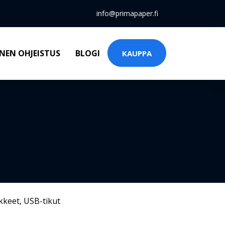
info@primapaper.fi
NEN OHJEISTUS
BLOGI
KAUPPA
kkeet
,
USB-tikut