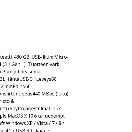
tti: 480 GB. USB-liitin: Micro-
 (3.1 Gen 1). Tuotteen väri:
piPuolijohdeasema -
BLiitäntäUSB 3.1Leveys80
.2 mmPaino60
onsiirtonopeus440 MBps (luku)
misto &
ittu käyttöjärjestelmäLinux
ple MacOS X 10.6 tai uudempi,
ft Windows XP / Vista / 7 / 8 /
elit1 x USB 3.1 -kaapeli -