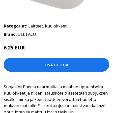
Kategoriat:
Laitteet
,
Kuulokkeet
Brand:
DELTACO
6.25 EUR
LISÄTIETOJA
Suojaa AirPodeja naarmuilta ja maahan tippumiselta.
Kuulokkeet ja niiden latauskotelo asetetaan suojuksen
sisälle, minkä jälkeen tuotteen voi ottaa huoletta
mukaan matkalle. Silikonisuojus on paitsi vankka myös
ohut, joten se mahtuu hyvin taskuun.