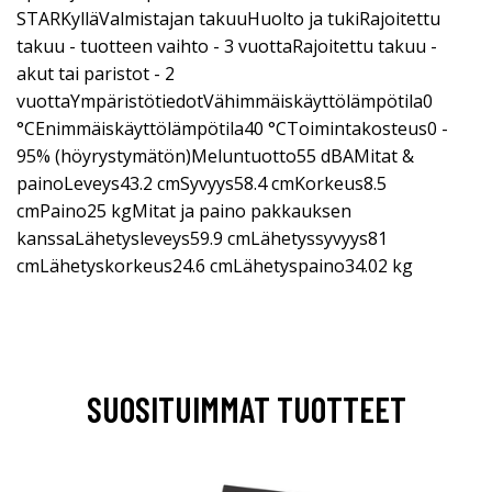
STARKylläValmistajan takuuHuolto ja tukiRajoitettu
takuu - tuotteen vaihto - 3 vuottaRajoitettu takuu -
akut tai paristot - 2
vuottaYmpäristötiedotVähimmäiskäyttölämpötila0
°CEnimmäiskäyttölämpötila40 °CToimintakosteus0 -
95% (höyrystymätön)Meluntuotto55 dBAMitat &
painoLeveys43.2 cmSyvyys58.4 cmKorkeus8.5
cmPaino25 kgMitat ja paino pakkauksen
kanssaLähetysleveys59.9 cmLähetyssyvyys81
cmLähetyskorkeus24.6 cmLähetyspaino34.02 kg
SUOSITUIMMAT TUOTTEET