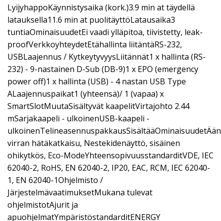
LyijyhappoKäynnistysaika (kork.)3.9 min at täydellä
latauksella11.6 min at puolitäyttöLatausaika3
tuntiaOminaisuudetEi vaadi ylläpitoa, tiivistetty, leak-
proofVerkkoyhteydetEtähallinta liitäntäRS-232,
USBLaajennus / KytkeytyvyysLiitännät1 x hallinta (RS-
232) - 9-nastainen D-Sub (DB-9)1 x EPO (emergency
power off)1 x hallinta (USB) - 4 nastan USB Type
ALaajennuspaikat1 (yhteensä)/ 1 (vapaa) x
SmartSlotMuutaSisältyvät kaapelitVirtajohto 2.44
mSarjakaapeli - ulkoinenUSB-kaapeli -
ulkoinenTelineasennuspakkausSisältääOminaisuudetÄän
virran hätäkatkaisu, Nestekidenäyttö, sisäinen
ohikytkös, Eco-ModeYhteensopivuusstandarditVDE, IEC
62040-2, RoHS, EN 62040-2, IP20, EAC, RCM, IEC 62040-
1, EN 62040-1Ohjelmisto /
JärjestelmävaatimuksetMukana tulevat
ohjelmistotAjurit ja
apuohjelmatYmpäristöstandarditENERGY