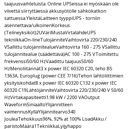
taajuusvaihteluista. Online UPSeissa ei myöskään ole
viivettä siirryttäessä akkusyötölle sähkökatkon
sattuessa.YleistäLaitteen tyyppiUPS - torniin
asennettava/ulkoinenKorkeus
(Telineyksiköt)2UVäriMustaVirtalähdeUPS
tekniikkaOn-lineTulojänniteVaihtovirta 220/230/240
VSallittu tulojännitealueVaihtovirta 160 - 275 VSallittu
tulojännitealue (säädettävä)AC 100 - 275 VToimitettu
frekvenssi50/60 HzVaadittu taajuus50/60
HzMenoliitännät3 x power IEC 60320 C20, teho BS
1363A, Europlug (power CEE 7/16)Tehon lähtöliittimien
yksityiskohdat8 x power IEC 60320 C132 x power IEC
60320 C19LähtöjänniteVaihtovirta 220/230/240 V 50/60
HzVirtakapasiteetti1.98 kW / 2200 VAOutput
WaveformSiniaaltoYlijännitteen
vaimennusKylläYlijännitearvo340
JouleaTehokkuus96%, 92% at 100% LoadAkku /
paristoMäärä1TekniikkaLyijyhappo