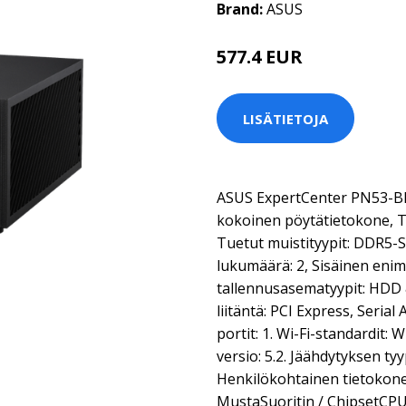
Brand:
ASUS
577.4 EUR
LISÄTIETOJA
ASUS ExpertCenter PN53-BBR
kokoinen pöytätietokone, T
Tuetut muistityypit: DDR5-
lukumäärä: 2, Sisäinen enim
tallennusasematyypit: HDD 
liitäntä: PCI Express, Serial 
portit: 1. Wi-Fi-standardit: 
versio: 5.2. Jäähdytyksen ty
Henkilökohtainen tietokon
MustaSuoritin / ChipsetCP