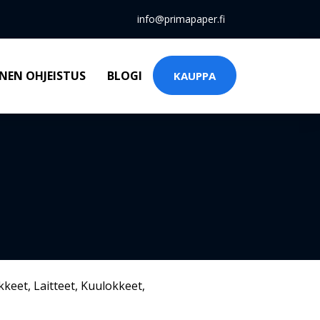
info@primapaper.fi
NEN OHJEISTUS
BLOGI
KAUPPA
kkeet
,
Laitteet
,
Kuulokkeet
,