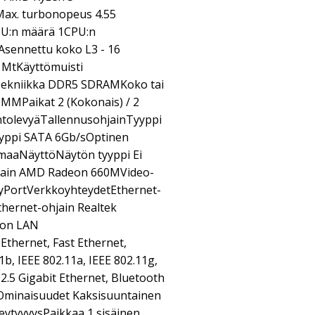
Max. turbonopeus 4.55
PU:n määrä 1CPU:n
Asennettu koko L3 - 16
6 MtKäyttömuisti
Tekniikka DDR5 SDRAMKoko tai
MMPaikat 2 (Kokonais) / 2
intolevyäTallennusohjainTyyppi
yyppi SATA 6Gb/sOptinen
emaaNäyttöNäytön tyyppi Ei
jain AMD Radeon 660MVideo-
yPortVerkkoyhteydetEthernet-
Ethernet-ohjain Realtek
ton LAN
 Ethernet, Fast Ethernet,
1b, IEEE 802.11a, IEEE 802.11g,
 2.5 Gigabit Ethernet, Bluetooth
E)Ominaisuudet Kaksisuuntainen
keytyvyysPaikkaa 1 sisäinen