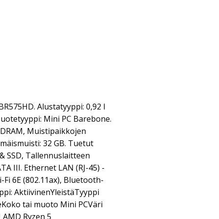
575HD. Alustatyyppi: 0,92 l
uotetyyppi: Mini PC Barebone.
SDRAM, Muistipaikkojen
mäismuisti: 32 GB. Tuetut
& SSD, Tallennuslaitteen
ATA III. Ethernet LAN (RJ-45) -
Wi-Fi 6E (802.11ax), Bluetooth-
yppi: AktiivinenYleistäTyyppi
eKoko tai muoto Mini PCVäri
U AMD Ryzen 5