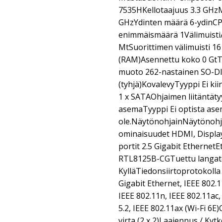
7535HKellotaajuus 3.3 GHz
GHzYdinten määrä 6-ydinC
enimmäismäärä 1Välimuisti
MtSuorittimen välimuisti 1
(RAM)Asennettu koko 0 Gt
muoto 262-nastainen SO-DI
(tyhjä)KovalevyTyyppi Ei ki
1 x SATAOhjaimen liitäntät
asemaTyyppi Ei optista as
ole.NäytönohjainNäytönoh
ominaisuudet HDMI, Displa
portit 2.5 Gigabit Ethernet
RTL8125B-CGTuettu langa
KylläTiedonsiirtoprotokolla
Gigabit Ethernet, IEEE 802.1
IEEE 802.11n, IEEE 802.11ac,
5.2, IEEE 802.11ax (Wi-Fi 6
virta (2 x 2)Laajennus / Kyt