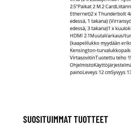
2.5"Paikat 2 M.2 CardLiitänn
Ethernet)2 x Thunderbolt 4
edessä, 1 takana) (Virransyö
edessä, 3 takana)1 x kuulok
HDMI 2.1MuutaVarkaus/tun
(kaapelilukko myydään eri
Kensington-turvalukkopaikk
VirtasovitinTuotettu teho 1
OhjelmistoKäyttöjärjestelmä
painoLeveys 12 cmSyvyys 1
SUOSITUIMMAT TUOTTEET