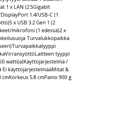
ät 1 x LAN (2.5Gigabit
/DisplayPort 1.4/USB-C (1
ttö)5 x USB 3.2 Gen 1 (2
keet/mikrofoni (1 edessä)2 x
keilusuoja Turvalukkopaikka
kseen)Turvapaikkatyyppi
aVirransyöttöLaitteen tyyppi
50 watti(a)Käyttöjärjestelmä /
 Ei käyttöjärjestelmääMitat &
3 cmKorkeus 5.8 cmPaino 900 g