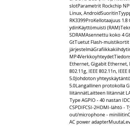
slotParametrit Rockchip N
Linux, AndroidSuoritinTyyp
RK3399ProKellotaajuus 1.8
ydinKäyttömuisti (RAM)Tek
SDRAMAsennettu koko 4 GtF
GtTuetut Flash-muistikorti
järjestelmäGrafiikkakiihdyt
MP4VerkkoyhteydetTiedonsii
Ethernet, Gigabit Ethernet, 
802.11g, IEEE 802.11n, IEEE
5.0Johdoton yhteyskäytäntö
5.0Langallinen protokolla G
liitännätLaitteen liitännät L
Type AGPIO - 40 nastan ID
CSPDIFCSI-2HDMI-lähtö - Ty
out/microphone - miniliitin
AC power adapterMuutaLeve