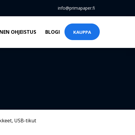
info@primapaper.fi
NEN OHJEISTUS
BLOGI
KAUPPA
kkeet
,
USB-tikut