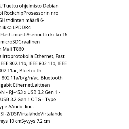
PUTuettu ohjelmisto Debian
pi RockchipProsessorin nro
 GHzYdinten määrä 6-
niikka LPDDR4
lash-muistiAsennettu koko 16
t microSDGraafinen
in Mali T860
rtoprotokolla Ethernet, Fast
IEEE 802.11b, IEEE 802.11a, IEEE
 802.11ac, Bluetooth
 802.11a/b/g/n/ac, Bluetooth
igabit EthernetLaitteen
AN - RJ-453 x USB 3.2 Gen 1 -
CUSB 3.2 Gen 1 OTG - Type
pe AAudio line-
CSI-2/DSIVirtalähdeVirtalähde
ys 10 cmSyvyys 7.2 cm