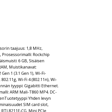
orin taajuus: 1,8 MHz,
, Prosessorimalli: Rockchip
smuisti: 6 GB, Sisäisen
RAM, Muistikanavat:
 Gen 1 (3.1 Gen 1), Wi-Fi-
 802.11g, Wi-Fi 4 (802.11n), Wi-
tännän tyyppi: Gigabitti Ethernet.
malli: ARM Mali-T860 MP4. DC-
inenTuotetyyppi Yhden levyn
inaisuudet SIM card slot,
 RTL8211F-CG, Mini PCIe