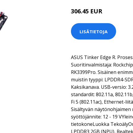
306.45 EUR
LISÄTIETOJA
ASUS Tinker Edge R. Prosess
Suoritinvalmistaja: Rockchip
RK3399Pro. Sisäinen enimmäi
muistin tyyppi: LPDDR4-SD
Kaksikanava. USB-versio: 3.2
standardit: 802.11a, 802.11b,
Fi 5 (802.11ac), Ethernet-lii
Sisältyvän näytönohjaimen 
syöttöjännite: 12 - 19 VYle
tietokoneLuokka TekoälyOm
LPDDR3 2GB (NPU), Realtek