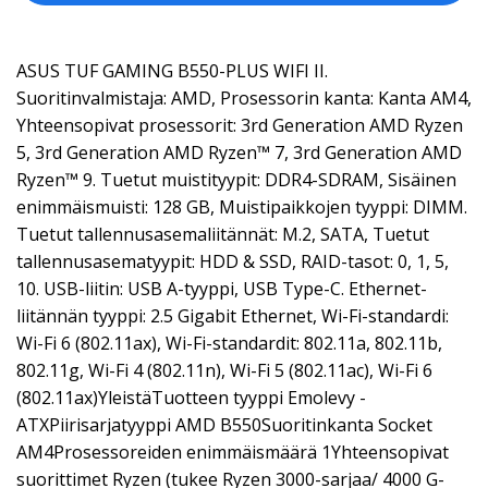
ASUS TUF GAMING B550-PLUS WIFI II.
Suoritinvalmistaja: AMD, Prosessorin kanta: Kanta AM4,
Yhteensopivat prosessorit: 3rd Generation AMD Ryzen
5, 3rd Generation AMD Ryzen™ 7, 3rd Generation AMD
Ryzen™ 9. Tuetut muistityypit: DDR4-SDRAM, Sisäinen
enimmäismuisti: 128 GB, Muistipaikkojen tyyppi: DIMM.
Tuetut tallennusasemaliitännät: M.2, SATA, Tuetut
tallennusasematyypit: HDD & SSD, RAID-tasot: 0, 1, 5,
10. USB-liitin: USB A-tyyppi, USB Type-C. Ethernet-
liitännän tyyppi: 2.5 Gigabit Ethernet, Wi-Fi-standardi:
Wi-Fi 6 (802.11ax), Wi-Fi-standardit: 802.11a, 802.11b,
802.11g, Wi-Fi 4 (802.11n), Wi-Fi 5 (802.11ac), Wi-Fi 6
(802.11ax)YleistäTuotteen tyyppi Emolevy -
ATXPiirisarjatyyppi AMD B550Suoritinkanta Socket
AM4Prosessoreiden enimmäismäärä 1Yhteensopivat
suorittimet Ryzen (tukee Ryzen 3000-sarjaa/ 4000 G-