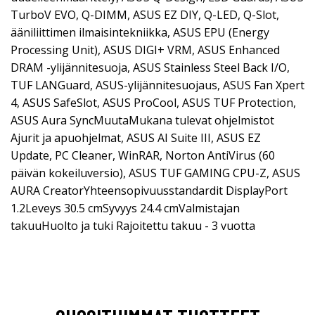
TurboV EVO, Q-DIMM, ASUS EZ DIY, Q-LED, Q-Slot,
ääniliittimen ilmaisintekniikka, ASUS EPU (Energy
Processing Unit), ASUS DIGI+ VRM, ASUS Enhanced
DRAM -ylijännitesuoja, ASUS Stainless Steel Back I/O,
TUF LANGuard, ASUS-ylijännitesuojaus, ASUS Fan Xpert
4, ASUS SafeSlot, ASUS ProCool, ASUS TUF Protection,
ASUS Aura SyncMuutaMukana tulevat ohjelmistot
Ajurit ja apuohjelmat, ASUS AI Suite III, ASUS EZ
Update, PC Cleaner, WinRAR, Norton AntiVirus (60
päivän kokeiluversio), ASUS TUF GAMING CPU-Z, ASUS
AURA CreatorYhteensopivuusstandardit DisplayPort
1.2Leveys 30.5 cmSyvyys 24.4 cmValmistajan
takuuHuolto ja tuki Rajoitettu takuu - 3 vuotta