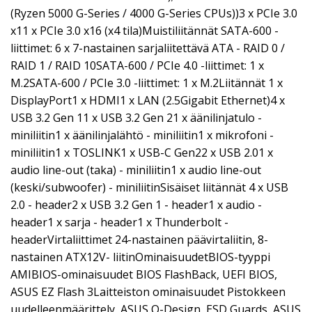
(Ryzen 5000 G-Series / 4000 G-Series CPUs))3 x PCIe 3.0
x11 x PCIe 3.0 x16 (x4 tila)Muistiliitännät SATA-600 -
liittimet: 6 x 7-nastainen sarjaliitettävä ATA - RAID 0 /
RAID 1 / RAID 10SATA-600 / PCIe 4.0 -liittimet: 1 x
M.2SATA-600 / PCIe 3.0 -liittimet: 1 x M.2Liitännät 1 x
DisplayPort1 x HDMI1 x LAN (2.5Gigabit Ethernet)4 x
USB 3.2 Gen 11 x USB 3.2 Gen 21 x äänilinjatulo -
miniliitin1 x äänilinjalähtö - miniliitin1 x mikrofoni -
miniliitin1 x TOSLINK1 x USB-C Gen22 x USB 2.01 x
audio line-out (taka) - miniliitin1 x audio line-out
(keski/subwoofer) - miniliitinSisäiset liitännät 4 x USB
2.0 - header2 x USB 3.2 Gen 1 - header1 x audio -
header1 x sarja - header1 x Thunderbolt -
headerVirtaliittimet 24-nastainen päävirtaliitin, 8-
nastainen ATX12V- liitinOminaisuudetBIOS-tyyppi
AMIBIOS-ominaisuudet BIOS FlashBack, UEFI BIOS,
ASUS EZ Flash 3Laitteiston ominaisuudet Pistokkeen
uudelleenmäärittely, ASUS Q-Design, ESD Guards, ASUS