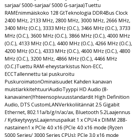
sarjaa/ 5000-sarjaa/ 5000 G-sarjaa)Tuettu
RAMEnimmäiskoko 128 GtTeknologia DDR4Bus Clock
2400 MHz, 2133 MHz, 2800 MHz, 3000 MHz, 2666 MHz,
3400 MHz (O.C.), 3333 MHz (O.C.), 3466 MHz (O.C.), 3733
MHz (O.C.), 3600 MHz (O.C.), 3866 MHz (O.C.), 4000 MHz
(O.C.), 4133 MHz (O.C.), 4400 MHz (O.C.), 4266 MHz (O.C.),
4200 MHz (O.C.), 4333 MHz (O.C.), 4600 MHz (O.C.), 4800
MHz (O.C.), 3200 MHz, 4866 MHz (O.C.), 4466 MHz
(O.C.)Tuettu RAM-eheystarkistus Non-ECC,
ECCTallennettu tai puskuroitu
PuskuroimatonOminaisuudet Kahden kanavan
muistiarkkitehtuuriAudioTyyppi HD Audio (8-
kanavainen)Yhteensopivuusstandardit High Definition
Audio, DTS CustomLANVerkkoliitännät 2.5 Gigabit
Ethernet, 802.11a/b/g/n/ac/ax, Bluetooth 5.2Laajennus
/ KytkeytyvyysLaajennuspaikat 1 x CPU4 x DIMM 288-
nastainen1 x PCIe 4.0 x16 (PCIe 4.0 x16 mode (Ryzen
5000 Series/ 3000 Series CPUs); PCIe 3.0 x16 mode