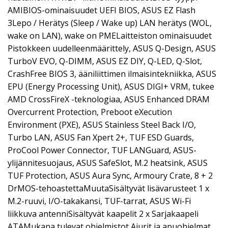
AMIBIOS-ominaisuudet UEFI BIOS, ASUS EZ Flash
3Lepo / Herätys (Sleep / Wake up) LAN herätys (WOL,
wake on LAN), wake on PMELaitteiston ominaisuudet
Pistokkeen uudelleenmäärittely, ASUS Q-Design, ASUS
TurboV EVO, Q-DIMM, ASUS EZ DIY, Q-LED, Q-Slot,
CrashFree BIOS 3, ääniliittimen ilmaisintekniikka, ASUS
EPU (Energy Processing Unit), ASUS DIGI+ VRM, tukee
AMD CrossFireX -teknologiaa, ASUS Enhanced DRAM
Overcurrent Protection, Preboot eXecution
Environment (PXE), ASUS Stainless Steel Back I/O,
Turbo LAN, ASUS Fan Xpert 2+, TUF ESD Guards,
ProCool Power Connector, TUF LANGuard, ASUS-
ylijännitesuojaus, ASUS SafeSlot, M.2 heatsink, ASUS
TUF Protection, ASUS Aura Sync, Armoury Crate, 8 + 2
DrMOS-tehoastettaMuutaSisältyvät lisävarusteet 1 x
M.2-ruuvi, I/O-takakansi, TUF-tarrat, ASUS Wi-Fi
liikkuva antenniSisältyvät kaapelit 2 x Sarjakaapeli
ATAMukana tulevat ohjelmistot Ajurit ja apuohjelmat,