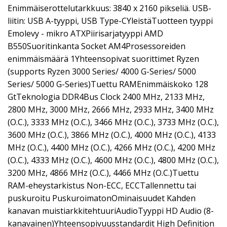
Enimmäiserottelutarkkuus: 3840 x 2160 pikseliä. USB-
liitin: USB A-tyyppi, USB Type-CYleistäTuotteen tyyppi
Emolevy - mikro ATXPiirisarjatyyppi AMD
B550Suoritinkanta Socket AM4Prosessoreiden
enimmäismäärä 1Yhteensopivat suorittimet Ryzen
(supports Ryzen 3000 Series/ 4000 G-Series/ 5000
Series/ 5000 G-Series)Tuettu RAMEnimmäiskoko 128
GtTeknologia DDR4Bus Clock 2400 MHz, 2133 MHz,
2800 MHz, 3000 MHz, 2666 MHz, 2933 MHz, 3400 MHz
(O.C.), 3333 MHz (O.C.), 3466 MHz (O.C.), 3733 MHz (O.C.),
3600 MHz (O.C.), 3866 MHz (O.C.), 4000 MHz (O.C.), 4133
MHz (O.C.), 4400 MHz (O.C.), 4266 MHz (O.C.), 4200 MHz
(O.C.), 4333 MHz (O.C.), 4600 MHz (O.C.), 4800 MHz (O.C.),
3200 MHz, 4866 MHz (O.C.), 4466 MHz (O.C.)Tuettu
RAM-eheystarkistus Non-ECC, ECCTallennettu tai
puskuroitu PuskuroimatonOminaisuudet Kahden
kanavan muistiarkkitehtuuriAudioTyyppi HD Audio (8-
kanavainen)Yhteensopivuusstandardit High Definition