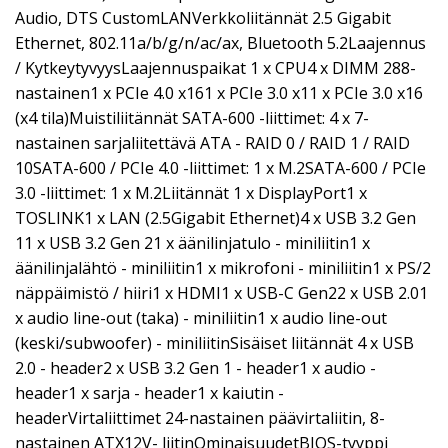
Audio, DTS CustomLANVerkkoliitännät 2.5 Gigabit
Ethernet, 802.11a/b/g/n/ac/ax, Bluetooth 5.2Laajennus
/ KytkeytyvyysLaajennuspaikat 1 x CPU4 x DIMM 288-
nastainen1 x PCIe 4.0 x161 x PCIe 3.0 x11 x PCIe 3.0 x16
(x4 tila)Muistiliitännät SATA-600 -liittimet: 4 x 7-
nastainen sarjaliitettävä ATA - RAID 0 / RAID 1 / RAID
10SATA-600 / PCIe 4.0 -liittimet: 1 x M.2SATA-600 / PCIe
3.0 -liittimet: 1 x M.2Liitännät 1 x DisplayPort1 x
TOSLINK1 x LAN (2.5Gigabit Ethernet)4 x USB 3.2 Gen
11 x USB 3.2 Gen 21 x äänilinjatulo - miniliitin1 x
äänilinjalähtö - miniliitin1 x mikrofoni - miniliitin1 x PS/2
näppäimistö / hiiri1 x HDMI1 x USB-C Gen22 x USB 2.01
x audio line-out (taka) - miniliitin1 x audio line-out
(keski/subwoofer) - miniliitinSisäiset liitännät 4 x USB
2.0 - header2 x USB 3.2 Gen 1 - header1 x audio -
header1 x sarja - header1 x kaiutin -
headerVirtaliittimet 24-nastainen päävirtaliitin, 8-
nastainen ATX12V- liitinOminaisuudetBIOS-tyyppi