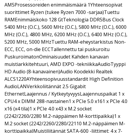
AM5Prosessoreiden enimmäismäärä 1Yhteensopivat
suorittimet Ryzen (tukee Ryzen 7000 -sarjaa)Tuettu
RAMEnimmäiskoko 128 GtTeknologia DDR5Bus Clock
5400 MHz (O.C.), 5600 MHz (O.C.), 5800 MHz (O.C.), 6000
MHz (O.C.), 4800 MHz, 6200 MHz (O.C.), 6400 MHz (O.C.),
5200 MHz, 5000 MHzTuettu RAM-eheystarkistus Non-
ECC, ECC, on-die ECCTallennettu tai puskuroitu
PuskuroimatonOminaisuudet Kahden kanavan
muistiarkkitehtuuri, AMD EXPO -tekniikkaAudioTyyppi
HD Audio (8-kanavainen)Audio Koodekki Realtek
ALCS1220AYhteensopivuusstandardit High Definition
AudioLANVerkkoliitännät 2.5 Gigabit
EthernetLaajennus / KytkeytyvyysLaajennuspaikat 1 x
CPU4 x DIMM 288-nastainen1 x PCIe 5.0 x161 x PCIe 4.0
x16 (x4 tila)1 x PCIe 4.0 x43 x M.2 socket
(2242/2260/2280 M.2-näppäimen M-korttipaikka)1 x
M.2 socket (2242/2260/2280/22110 M.2-näppäimen M-
korttipaikka)Muistiliitännät SATA-600 -liittimet: 4 x 7-