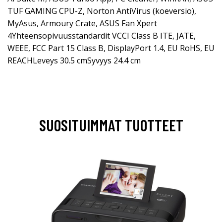
TUF GAMING CPU-Z, Norton AntiVirus (koeversio),
MyAsus, Armoury Crate, ASUS Fan Xpert
4Yhteensopivuusstandardit VCCI Class B ITE, JATE,
WEEE, FCC Part 15 Class B, DisplayPort 1.4, EU RoHS, EU
REACHLeveys 30.5 cmSyvyys 24.4 cm
SUOSITUIMMAT TUOTTEET