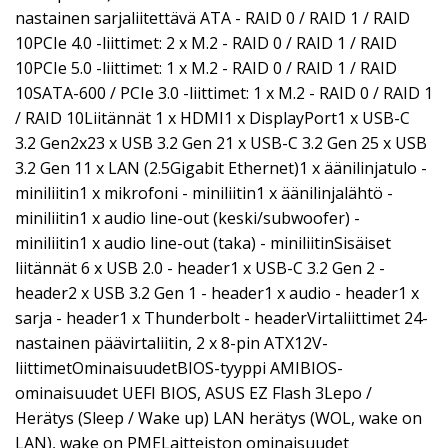
nastainen sarjaliitettävä ATA - RAID 0 / RAID 1 / RAID
10PCIe 4.0 -liittimet: 2 x M.2 - RAID 0 / RAID 1 / RAID
10PCIe 5.0 -liittimet: 1 x M.2 - RAID 0 / RAID 1 / RAID
10SATA-600 / PCIe 3.0 -liittimet: 1 x M.2 - RAID 0 / RAID 1
/ RAID 10Liitännät 1 x HDMI1 x DisplayPort1 x USB-C
3.2 Gen2x23 x USB 3.2 Gen 21 x USB-C 3.2 Gen 25 x USB
3.2 Gen 11 x LAN (2.5Gigabit Ethernet)1 x äänilinjatulo -
miniliitin1 x mikrofoni - miniliitin1 x äänilinjalähtö -
miniliitin1 x audio line-out (keski/subwoofer) -
miniliitin1 x audio line-out (taka) - miniliitinSisäiset
liitännät 6 x USB 2.0 - header1 x USB-C 3.2 Gen 2 -
header2 x USB 3.2 Gen 1 - header1 x audio - header1 x
sarja - header1 x Thunderbolt - headerVirtaliittimet 24-
nastainen päävirtaliitin, 2 x 8-pin ATX12V-
liittimetOminaisuudetBIOS-tyyppi AMIBIOS-
ominaisuudet UEFI BIOS, ASUS EZ Flash 3Lepo /
Herätys (Sleep / Wake up) LAN herätys (WOL, wake on
LAN), wake on PMELaitteiston ominaisuudet