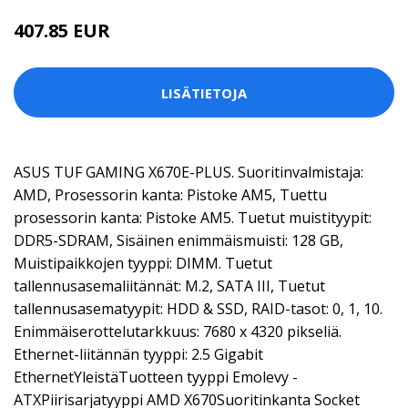
407.85 EUR
LISÄTIETOJA
ASUS TUF GAMING X670E-PLUS. Suoritinvalmistaja:
AMD, Prosessorin kanta: Pistoke AM5, Tuettu
prosessorin kanta: Pistoke AM5. Tuetut muistityypit:
DDR5-SDRAM, Sisäinen enimmäismuisti: 128 GB,
Muistipaikkojen tyyppi: DIMM. Tuetut
tallennusasemaliitännät: M.2, SATA III, Tuetut
tallennusasematyypit: HDD & SSD, RAID-tasot: 0, 1, 10.
Enimmäiserottelutarkkuus: 7680 x 4320 pikseliä.
Ethernet-liitännän tyyppi: 2.5 Gigabit
EthernetYleistäTuotteen tyyppi Emolevy -
ATXPiirisarjatyyppi AMD X670Suoritinkanta Socket