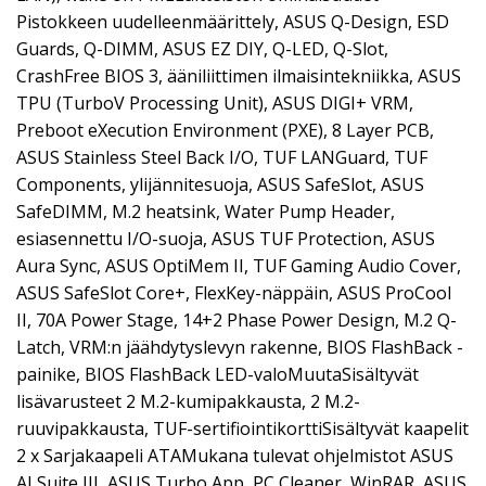
Pistokkeen uudelleenmäärittely, ASUS Q-Design, ESD
Guards, Q-DIMM, ASUS EZ DIY, Q-LED, Q-Slot,
CrashFree BIOS 3, ääniliittimen ilmaisintekniikka, ASUS
TPU (TurboV Processing Unit), ASUS DIGI+ VRM,
Preboot eXecution Environment (PXE), 8 Layer PCB,
ASUS Stainless Steel Back I/O, TUF LANGuard, TUF
Components, ylijännitesuoja, ASUS SafeSlot, ASUS
SafeDIMM, M.2 heatsink, Water Pump Header,
esiasennettu I/O-suoja, ASUS TUF Protection, ASUS
Aura Sync, ASUS OptiMem II, TUF Gaming Audio Cover,
ASUS SafeSlot Core+, FlexKey-näppäin, ASUS ProCool
II, 70A Power Stage, 14+2 Phase Power Design, M.2 Q-
Latch, VRM:n jäähdytyslevyn rakenne, BIOS FlashBack -
painike, BIOS FlashBack LED-valoMuutaSisältyvät
lisävarusteet 2 M.2-kumipakkausta, 2 M.2-
ruuvipakkausta, TUF-sertifiointikorttiSisältyvät kaapelit
2 x Sarjakaapeli ATAMukana tulevat ohjelmistot ASUS
AI Suite III, ASUS Turbo App, PC Cleaner, WinRAR, ASUS