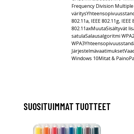
Frequency Division Multipl
väritysYhteensopivuusstanda
802.11a, IEEE 802.11g, IEEE 
802.11axMuutaSisältyvät li
satulaSalausalgoritmi WPA2
WPA3Yhteensopivuusstandar
JärjestelmävaatimuksetVaad
Windows 10Mitat & PainoPa
SUOSITUIMMAT TUOTTEET