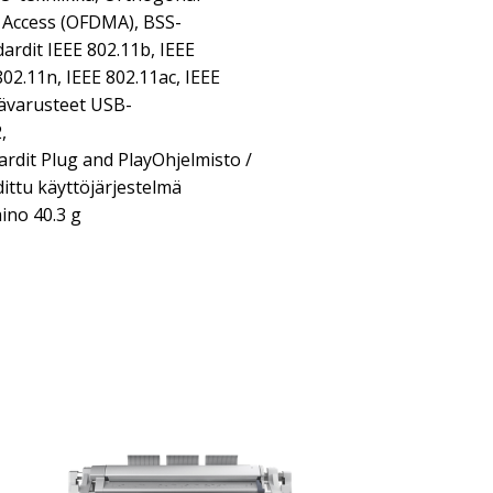
e Access (OFDMA), BSS-
rdit IEEE 802.11b, IEEE
802.11n, IEEE 802.11ac, IEEE
sävarusteet USB-
,
dit Plug and PlayOhjelmisto /
ittu käyttöjärjestelmä
ino 40.3 g