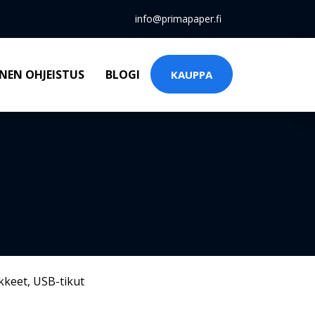
info@primapaper.fi
NEN OHJEISTUS
BLOGI
KAUPPA
kkeet
,
USB-tikut