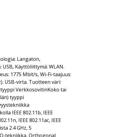
ologia: Langaton,
: USB, Käyttöliittymä: WLAN.
us: 1775 Mbit/s, Wi-Fi-taajuus:
. USB-virta. Tuotteen väri:
 tyyppi VerkkosovitinKoko tai
län) tyyppi
yystekniikka
olla IEEE 802.11b, IEEE
802.11n, IEEE 802.11ac, IEEE
sta 2.4 GHz, 5
tekniikka, Orthogonal