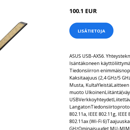
100.1 EUR
LISÄTIETOJA
ASUS USB-AX56. Yhteystekn
Isäntäkoneen käyttöliittymä
Tiedonsiirron enimmäisnope
Kaksitaajuus (2,4 GHz/5 GHz)
Musta, KultaYleistäLaitteen
muoto UlkoinenLiitäntä(väy
USBVerkkoyhteydetLiitettäv
LangatonTiedonsiirtoprotok
802.11a, IEEE 802.11g, IEEE 
802.11ax (Wi-Fi 6)Taajuuskai
GHzOminaisuudet MU-MIMO-