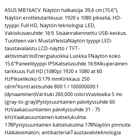
ASUS MB16ACV. Näytön halkaisija: 39,6 cm (15.6"),
Näytön erottelutarkkuus: 1920 x 1080 pikseliä, HD-
tyyppi: Full HD, Näytön teknologia: LED,
Vakiokuvasuhde: 16:9. Sisäänrakennettu USB-keskus.
Tuotteen väri: MustaYleistäNäytön tyyppi LED-
taustavalaistu LCD-näyttö / TFT-
aktiivimatriisiEnergialuokka Luokka FNäytön koko
15.6"Paneelityyppi IPSKatselusuhde 16:9Alkuperäinen
tarkkuus Full HD (1080p) 1920 x 1080 at 60
HzPikselikoko 0.179 mmKirkkaus 250
cd/m²Kontrastisuhde 800:1 / 100000000:1
(dynaaminen)Värituki 260,000 colorsVasteaika 5 ms
(gray-to-gray)Pystysuuntainen päivityssuhde 60
HzVaakasuuntainen päivityssuhde 31 - 75
kHzVaakasuuntainen katselukulma
178Pystysuuntainen katselukulma 178Näytön pinnoite
Häikäisemätön, antibacterialTaustavaloteknologia