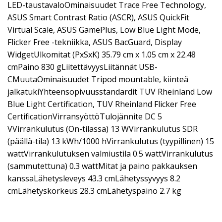
LED-taustavaloOminaisuudet Trace Free Technology,
ASUS Smart Contrast Ratio (ASCR), ASUS QuickFit
Virtual Scale, ASUS GamePlus, Low Blue Light Mode,
Flicker Free -tekniikka, ASUS BacGuard, Display
WidgetUlkomitat (PxSxK) 35.79 cm x 1.05 cm x 22.48
cmPaino 830 gLiitettävyysLiitännät USB-
CMuutaOminaisuudet Tripod mountable, kiinteä
jalkatukiYhteensopivuusstandardit TUV Rheinland Low
Blue Light Certification, TUV Rheinland Flicker Free
CertificationVirransyöttöTulojännite DC 5
VVirrankulutus (On-tilassa) 13 WVirrankulutus SDR
(päällä-tila) 13 kWh/1000 hVirrankulutus (tyypillinen) 15
wattVirrankulutuksen valmiustila 0.5 wattVirrankulutus
(sammutettuna) 0.3 wattMitat ja paino pakkauksen
kanssaLähetysleveys 43.3 cmLähetyssyvyys 8.2
cmLähetyskorkeus 28.3 cmLähetyspaino 2.7 kg