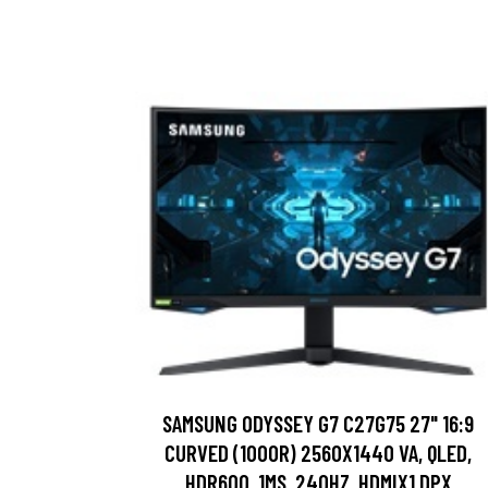
SAMSUNG ODYSSEY G7 C27G75 27" 16:9
CURVED (1000R) 2560X1440 VA, QLED,
HDR600, 1MS, 240HZ, HDMIX1,DPX