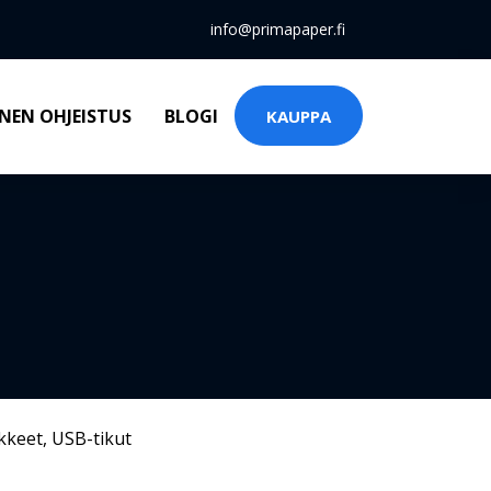
info@primapaper.fi
NEN OHJEISTUS
BLOGI
KAUPPA
kkeet
,
USB-tikut