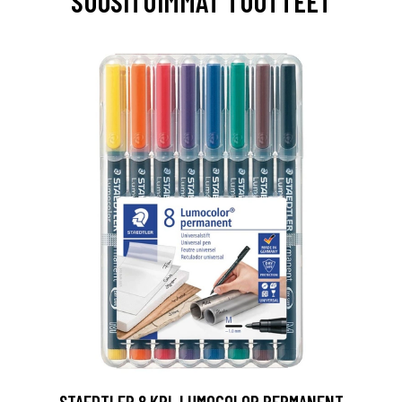
SUOSITUIMMAT TUOTTEET
0
STAEDTLER 8 KPL LUMOCOLOR PERMANENT