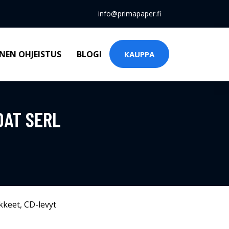
info@primapaper.fi
NEN OHJEISTUS
BLOGI
KAUPPA
OAT SERL
kkeet
,
CD-levyt