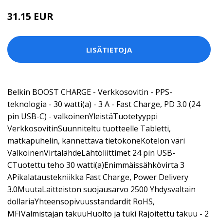
31.15 EUR
LISÄTIETOJA
Belkin BOOST CHARGE - Verkkosovitin - PPS-
teknologia - 30 watti(a) - 3 A - Fast Charge, PD 3.0 (24
pin USB-C) - valkoinenYleistäTuotetyyppi
VerkkosovitinSuunniteltu tuotteelle Tabletti,
matkapuhelin, kannettava tietokoneKotelon väri
ValkoinenVirtalähdeLähtöliittimet 24 pin USB-
CTuotettu teho 30 watti(a)Enimmäissähkövirta 3
APikalataustekniikka Fast Charge, Power Delivery
3.0MuutaLaitteiston suojausarvo 2500 Yhdysvaltain
dollariaYhteensopivuusstandardit RoHS,
MFIValmistajan takuuHuolto ja tuki Rajoitettu takuu - 2