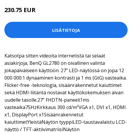
230.75 EUR
LISÄTIETOJA
Katsotpa sitten videoita internetistä tai selaat
asiakirjoja, BenQ GL2780 on oivallinen valinta
jokapäiväiseen käyttöön. 27" LED-näytössä on jopa 12
000 000:1 dynaaminen kontrasti ja 1 ms (GtG) vasteaika.
Flicker-free -teknologia, sisäänrakennetut kaiuttimet
sekä HDMI-liitäntä nostavat käyttökokemuksen aivan
uudelle tasolle.27” FHDTN-paneeli1ms
vasteaika75HzKirkkaus 300 cd/m²VGA x1, DVI x1, HDMI
x1, DisplayPort x1Sisäänrakennetut
kaiuttimetYleistäNäytön tyyppiLED-taustavalaistu LCD-
näyttö / TFT-aktiivimatriisiNäytön