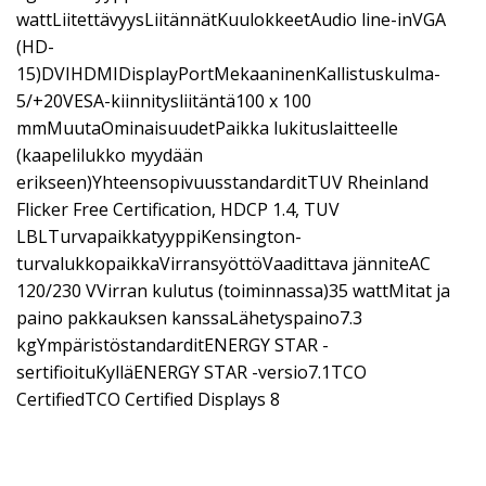
wattLiitettävyysLiitännätKuulokkeetAudio line-inVGA
(HD-
15)DVIHDMIDisplayPortMekaaninenKallistuskulma-
5/+20VESA-kiinnitysliitäntä100 x 100
mmMuutaOminaisuudetPaikka lukituslaitteelle
(kaapelilukko myydään
erikseen)YhteensopivuusstandarditTUV Rheinland
Flicker Free Certification, HDCP 1.4, TUV
LBLTurvapaikkatyyppiKensington-
turvalukkopaikkaVirransyöttöVaadittava jänniteAC
120/230 VVirran kulutus (toiminnassa)35 wattMitat ja
paino pakkauksen kanssaLähetyspaino7.3
kgYmpäristöstandarditENERGY STAR -
sertifioituKylläENERGY STAR -versio7.1TCO
CertifiedTCO Certified Displays 8