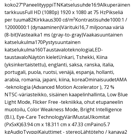
koko27"PaneelityyppiTNKatselusuhde16:9Alkuperäinen
tarkkuusFull HD (1080p) 1920 x 1080 at 75 HzPikseliä
per tuuma82Kirkkaus300 cd/m²Kontrastisuhde1000:1 /
12000000:1 (dynaaminen)Värituki16,7 miljoonaa väriä
(8-bit)Vasteaika1 ms (gray-to-gray)Vaakasuuntainen
katselukulma170Pystysuuntainen
katselukulma160TaustavaloteknologiaLED-
taustavaloNäytön kieletUnkari, Tshekki, Kiina
(yksinkertaistettu), englanti, saksa, ranska, italia,
portugali, puola, ruotsi, venäjä, espanja, hollanti,
arabia, romania, japani, kiina, koreaOminaisuudetAMA
-teknologia (Advanced Motion Accelerator ), 72 %
NTSC-väriasteikko, sisäinen kaapelinhallinta, Low Blue
Light Mode, Flicker Free -tekniikka, ohut etupaneelin
muotoilu, Color Weakness Mode, Bright Intelligence
(B.I.), Eye-Care TechnologyVäriMustaUlkomitat
(PxSxK)63.94 cm x 18.311 cm x 47.33 cmPaino5.7
kgAudioTyyppiKaiuttimet - stereoLähtöteho / kanava2