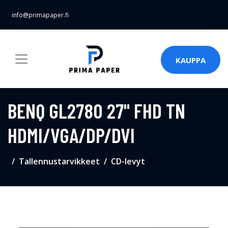
info@primapaper.fi
KAUPPA
BENQ GL2780 27" FHD TN
HDMI/VGA/DP/DVI
Tallennustarvikkeet
CD-levyt