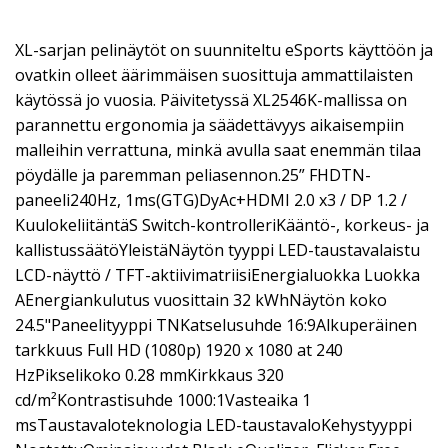
XL-sarjan pelinäytöt on suunniteltu eSports käyttöön ja
ovatkin olleet äärimmäisen suosittuja ammattilaisten
käytössä jo vuosia. Päivitetyssä XL2546K-mallissa on
parannettu ergonomia ja säädettävyys aikaisempiin
malleihin verrattuna, minkä avulla saat enemmän tilaa
pöydälle ja paremman peliasennon.25” FHDTN-
paneeli240Hz, 1ms(GTG)DyAc+HDMI 2.0 x3 / DP 1.2 /
KuulokeliitäntäS Switch-kontrolleriKääntö-, korkeus- ja
kallistussäätöYleistäNäytön tyyppi LED-taustavalaistu
LCD-näyttö / TFT-aktiivimatriisiEnergialuokka Luokka
AEnergiankulutus vuosittain 32 kWhNäytön koko
24.5"Paneelityyppi TNKatselusuhde 16:9Alkuperäinen
tarkkuus Full HD (1080p) 1920 x 1080 at 240
HzPikselikoko 0.28 mmKirkkaus 320
cd/m²Kontrastisuhde 1000:1Vasteaika 1
msTaustavaloteknologia LED-taustavaloKehystyyppi