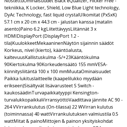
NostettuOminaisuudet Black eQualizer, Flicker Free -
tekniikka, K Locker, Shield, Low Blue Light technology,
DyAc Technology, fast liquid crystalUlkomitat (PxSxK)
57.1 cm x 20 cm x 44.3 cm - jalustan kanssa (matalin
asento)Paino 6.2 kgLiitettävyysLiitännät 3 x
HDMIDisplayPort (DisplayPort 1.2 -
tila)KuulokkeetMekaaninenNäytön sijainnin säädöt
Korkeus, nivel (kierto), kääntöalusta,
kaltevuusKallistuskulma -5/+23Kääntökulma
90Kiertokulma 90Korkeudensäätö 155 mmVESA-
kiinnitysliitäntä 100 x 100 mmMuutaOminaisuudet
Paikka lukituslaitteelle (kaapelilukko myydään
erikseen)Sisältyvät lisävarusteet S Switch -
kaukosäädinTurvapaikkatyyppi Kensington-
turvalukkopaikkaVirransyöttöVaadittava jännite AC 90 -
264 VVirrankulutus (On-tilassa) 22 WVirran kulutus
(toiminnassa) 40 wattVirrankulutuksen valmiustila 0.5
wattMitat & painoMittojen & painon yksityiskohdat