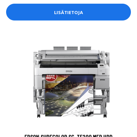
LISÄTIETOJA
EPSON SURECOLOR SC-T5200 MFP HDD