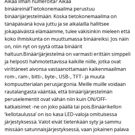
Aikaa ilman numeroita? Aikaa
binääreinä!Tietokonemaailma perustuu
binäärijärjestelmään. Koska tietokonemaailma on
tänäpäivänä kova juttu ja se aikalailla hallitsee
jokapäiväistä elämäämme, tulee väkisinkin mieleen että
koko ihmiskunta on muuttumassa binääreiksi. Jos näin
on, niin nyt on syytä ottaa binäärit
haltuun.Binäärijärjestelmä on varmasti erittäin simppeli
ja helposti hahmotettavissa kaikille niille, jotka ovat
virittäneet aivonsa vastaanottamaan kaikenmaailman
rom-, ram-, bitti-, byte-, USB-, TFT- ja muuta
kompuutterialan perusjargonia. Meille muille voidaan
rautalangasta vääntää, että binäärijärjestelmän
peruselementit ovat vähän niin kuin ON/OFF-
katkaisimet -ne on joko päällä tai pois.Binäärikellon
‘kellotaulussa’ on iso kasa LED-valoja omituisessa
järjestyksessä. Valot eivät tietenkään syty ja sammu
missään satunnaisjärjestyksessä, vaan jokainen palava