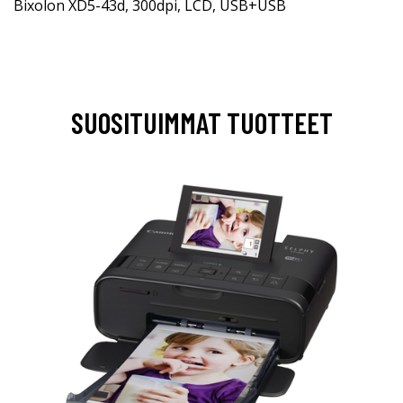
Bixolon XD5-43d, 300dpi, LCD, USB+USB
SUOSITUIMMAT TUOTTEET