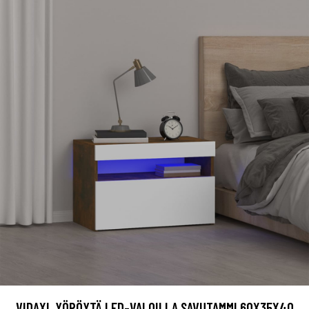
VIDAXL YÖPÖYTÄ LED-VALOILLA SAVUTAMMI 60X35X40