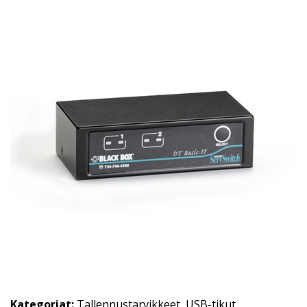
Kategoriat:
Tallennustarvikkeet
,
USB-tikut