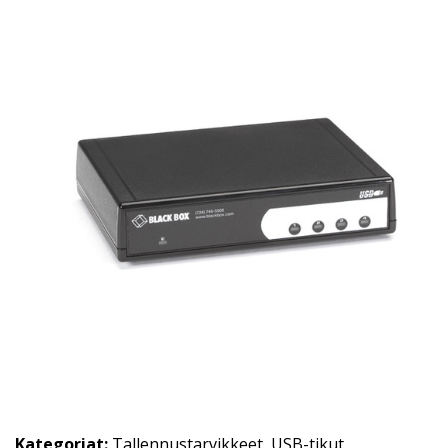
Kategoriat:
Tallennustarvikkeet
,
USB-tikut