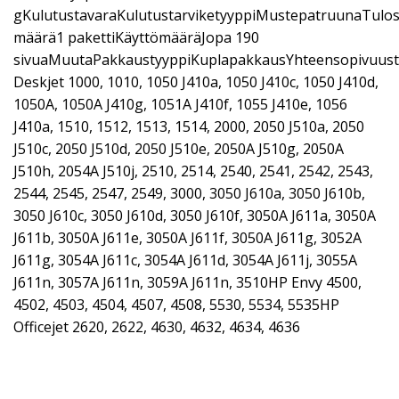
gKulutustavaraKulutustarviketyyppiMustepatruunaTulos
määrä1 pakettiKäyttömääräJopa 190
sivuaMuutaPakkaustyyppiKuplapakkausYhteensopivuust
Deskjet 1000, 1010, 1050 J410a, 1050 J410c, 1050 J410d,
1050A, 1050A J410g, 1051A J410f, 1055 J410e, 1056
J410a, 1510, 1512, 1513, 1514, 2000, 2050 J510a, 2050
J510c, 2050 J510d, 2050 J510e, 2050A J510g, 2050A
J510h, 2054A J510j, 2510, 2514, 2540, 2541, 2542, 2543,
2544, 2545, 2547, 2549, 3000, 3050 J610a, 3050 J610b,
3050 J610c, 3050 J610d, 3050 J610f, 3050A J611a, 3050A
J611b, 3050A J611e, 3050A J611f, 3050A J611g, 3052A
J611g, 3054A J611c, 3054A J611d, 3054A J611j, 3055A
J611n, 3057A J611n, 3059A J611n, 3510HP Envy 4500,
4502, 4503, 4504, 4507, 4508, 5530, 5534, 5535HP
Officejet 2620, 2622, 4630, 4632, 4634, 4636