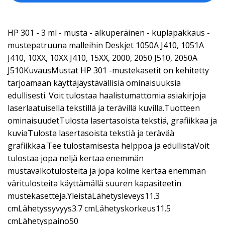
HP 301 - 3 ml - musta - alkuperäinen - kuplapakkaus -
mustepatruuna malleihin Deskjet 1050A J410, 1051A
J410, 10XX, 10XX J410, 15XX, 2000, 2050 J510, 2050A
J510KuvausMustat HP 301 -mustekasetit on kehitetty
tarjoamaan käyttäjäystävällisiä ominaisuuksia
edullisesti. Voit tulostaa haalistumattomia asiakirjoja
laserlaatuisella tekstillä ja terävillä kuvilla.Tuotteen
ominaisuudetTulosta lasertasoista tekstiä, grafiikkaa ja
kuviaTulosta lasertasoista tekstiä ja terävää
grafiikkaa.Tee tulostamisesta helppoa ja edullistaVoit
tulostaa jopa neljä kertaa enemmän
mustavalkotulosteita ja jopa kolme kertaa enemmän
väritulosteita käyttämällä suuren kapasiteetin
mustekasetteja.YleistäLähetysleveys11.3
cmLähetyssyvyys3.7 cmLähetyskorkeus11.5
cmLähetyspaino50