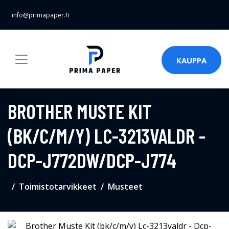
info@primapaper.fi
KAUPPA
BROTHER MUSTE KIT
(BK/C/M/Y) LC-3213VALDR -
DCP-J772DW/DCP-J774
Toimistotarvikkeet
Musteet