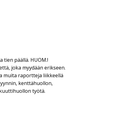
a tien päällä. HUOM.!
että, joka myydään erikseen.
a muita raportteja liikkeellä
myynnin, kenttähuollon,
akuuttihuollon työtä.