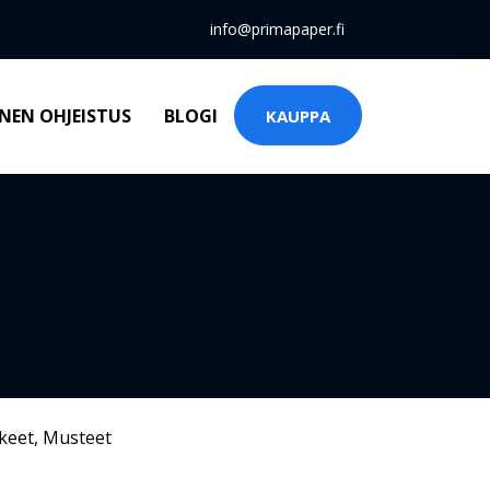
info@primapaper.fi
NEN OHJEISTUS
BLOGI
KAUPPA
keet
,
Musteet