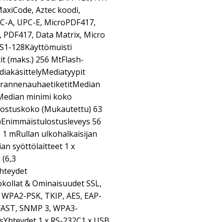
axiCode, Aztec koodi,
C-A, UPC-E, MicroPDF417,
, PDF417, Data Matrix, Micro
 GS1-128Käyttömuisti
t (maks.) 256 MtFlash-
diakäsittelyMediatyypit
it, rannenauhaetiketitMedian
)Median minimi koko
ostuskoko (Mukautettu) 63
)Enimmäistulostusleveys 56
1 mRullan ulkohalkaisijan
 syöttölaitteet 1 x
 (6,3
hteydet
kollat & Ominaisuudet SSL,
 WPA2-PSK, TKIP, AES, EAP-
FAST, SNMP 3, WPA3-
sYhteydet 1 x RS-232C1 x USB