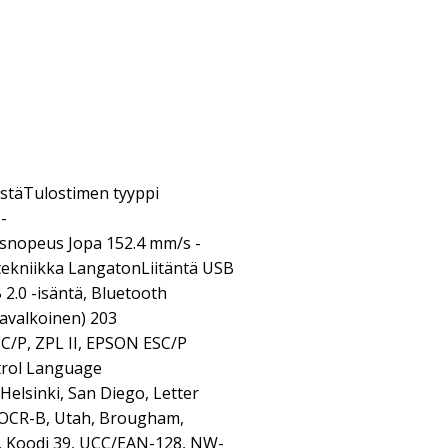
täTulostimen tyyppi
-
usnopeus Jopa 152.4 mm/s -
tekniikka LangatonLiitäntä USB
B 2.0 -isäntä, Bluetooth
avalkoinen) 203
C/P, ZPL II, EPSON ESC/P
trol Language
 Helsinki, San Diego, Letter
, OCR-B, Utah, Brougham,
, Koodi 39, UCC/EAN-128, NW-