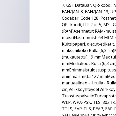
7, GS1 DataBar, QR-koodi, M
EAN/JAN-8, EAN/JAN-13, UP
Codabar, Code 128, Postnet
QR -koodi, ITF 2 of 5, MSI,
(RAM)Asennetut RAM-muisti
muistiFlash-muisti 64 MtMe
Kuittipaperi, diecut-etiket
maksimikoko Rulla (6,3 cm
(mukautettu) 19 mmMax tul
mmMediakoot Rulla (6,3 cm
mmEnimmäistulostuspituus 
enimmäismitta 127 mmMedian
manuaalinen - 1 rulla - Rulla
cm)VerkkoyhteydetVerkkoy
TulostuspalvelinTurvaproto
WEP, WPA-PSK, TLS, 802.1x,
TTLS, EAP-TLS, PEAP, EAP-
SAELaajennus / Kytkeytyvyy