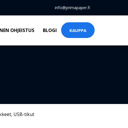
info@primapaper.fi
NEN OHJEISTUS
BLOGI
KAUPPA
kkeet
,
USB-tikut