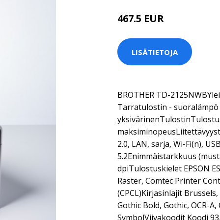
467.5 EUR
LISÄTIETOJA
BROTHER TD-2125NWBYleis
Tarratulostin - suoralämpö 
yksivärinenTulostinTulost
maksiminopeusLiitettävyys
2.0, LAN, sarja, Wi-Fi(n), US
5.2Enimmäistarkkuus (must
dpiTulostuskielet EPSON ES
Raster, Comtec Printer Con
(CPCL)Kirjasinlajit Brussels,
Gothic Bold, Gothic, OCR-A
SymbolViivakoodit Koodi 93