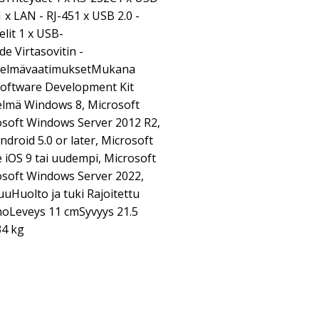
 x LAN - RJ-451 x USB 2.0 -
lit 1 x USB-
e Virtasovitin -
estelmävaatimuksetMukana
 Software Development Kit
telmä Windows 8, Microsoft
soft Windows Server 2012 R2,
droid 5.0 or later, Microsoft
 iOS 9 tai uudempi, Microsoft
osoft Windows Server 2022,
uHuolto ja tuki Rajoitettu
inoLeveys 11 cmSyvyys 21.5
34 kg