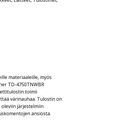
kkeet
,
Laitteet
,
Tulostimet
,
lle materiaaleille, myös
Brother TD-4750TNWBR
ttitulostin toimii
yttää värinauhaa. Tulostin on
oleviin järjestelmiin
uskomentojen ansiosta.