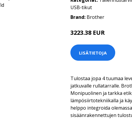
Kategoriat:
Tallennustarvi
USB-tikut
Brand:
Brother
3223.38 EUR
LISÄTIETOJA
Tulostaa jopa 4 tuumaa levei
jatkuvalle rullatarralle. 
Monipuolinen ja tarkka etike
lämpösiirtotekniikalla ja kä
helppo integroida olemassa 
sisäänrakennettujen tulost