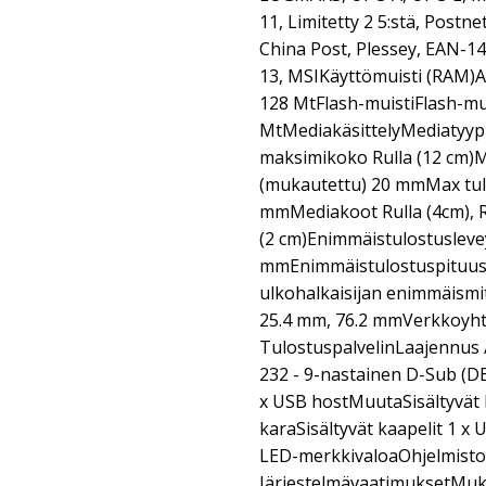
11, Limitetty 2 5:stä, Post
China Post, Plessey, EAN-14
13, MSIKäyttömuisti (RAM)A
128 MtFlash-muistiFlash-mu
MtMediakäsittelyMediatyyp
maksimikoko Rulla (12 cm)
(mukautettu) 20 mmMax tul
mmMediakoot Rulla (4cm), Rul
(2 cm)Enimmäistulostusleve
mmEnimmäistulostuspituus
ulkohalkaisijan enimmäismi
25.4 mm, 76.2 mmVerkkoyh
TulostuspalvelinLaajennus /
232 - 9-nastainen D-Sub (DB
x USB hostMuutaSisältyvät 
karaSisältyvät kaapelit 1 x
LED-merkkivaloaOhjelmisto
JärjestelmävaatimuksetMuka