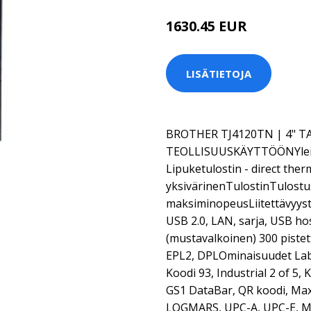
1630.45 EUR
LISÄTIETOJA
BROTHER TJ4120TN | 4" 
TEOLLISUUSKÄYTTÖÖNYleis
Lipuketulostin - direct ther
yksivärinenTulostinTulost
maksiminopeusLiitettävyyst
USB 2.0, LAN, sarja, USB h
(mustavalkoinen) 300 pistet
EPL2, DPLOminaisuudet Labe
Koodi 93, Industrial 2 of 5
GS1 DataBar, QR koodi, Max
LOGMARS, UPC-A, UPC-E, Mi