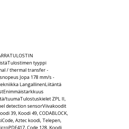
TARRATULOSTIN
täTulostimen tyyppi
mal / thermal transfer -
usnopeus Jopa 178 mm/s -
ekniikka LangallinenLiitäntä
ostEnimmäistarkkuus
tä/tuumaTulostuskielet ZPL II,
l detection sensorViivakoodit
, Koodi 39, Koodi 49, CODABLOCK,
iCode, Aztec koodi, Telepen,
croPDF417, Code 128, Koodi