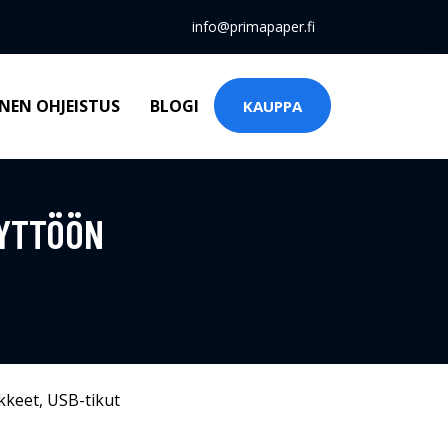
info@primapaper.fi
NEN OHJEISTUS
BLOGI
KAUPPA
ÄYTTÖÖN
kkeet
,
USB-tikut