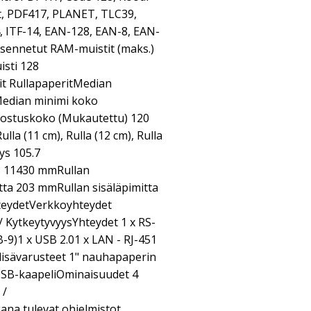
net, PDF417, PLANET, TLC39,
, ITF-14, EAN-128, EAN-8, EAN-
sennetut RAM-muistit (maks.)
isti 128
it RullapaperitMedian
Median minimi koko
ostuskoko (Mukautettu) 120
la (11 cm), Rulla (12 cm), Rulla
ys 105.7
 11430 mmRullan
tta 203 mmRullan sisäläpimitta
teydetVerkkoyhteydet
 KytkeytyvyysYhteydet 1 x RS-
-9)1 x USB 2.01 x LAN - RJ-451
lisävarusteet 1" nauhapaperin
 USB-kaapeliOminaisuudet 4
 /
na tulevat ohjelmistot