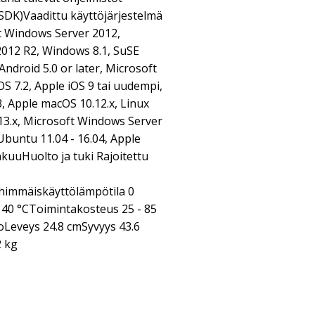
SDK)Vaadittu käyttöjärjestelmä
t Windows Server 2012,
012 R2, Windows 8.1, SuSE
Android 5.0 or later, Microsoft
 7.2, Apple iOS 9 tai uudempi,
3, Apple macOS 10.12.x, Linux
13.x, Microsoft Windows Server
Ubuntu 11.04 - 16.04, Apple
kuuHuolto ja tuki Rajoitettu
himmäiskäyttölämpötila 0
40 °CToimintakosteus 25 - 85
inoLeveys 24.8 cmSyvyys 43.6
2 kg