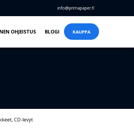
info@primapaper.fi
NEN OHJEISTUS
BLOGI
KAUPPA
kkeet
,
CD-levyt