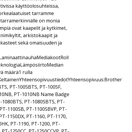
tivissa käyttöolosuhteissa,
 korkealaatuiset tarramme
h tarramerkinnälle on monia
impiä ovat kaapelit ja kytkimet,
nimikyltit, arkistokaapit ja
pakasteet sekä omaisuuden ja
LaminaattinauhaMediakootRoll
teknologiaLämpösiirtoMedian
vä määrä1 rulla
aKeltainenYhteensopivuustiedotYhteensopivuus:Brother
TS, PT-1005BTS, PT-1005F,
010NB, PT-1010NB Name Badge
PT-1080BTS, PT-1080SBTS, PT-
 PT-1100SB, PT-1100SBVP, PT-
 PT-1150DX, PT-1160, PT-1170,
0HK, PT-1190, PT-1200, PT-
, PT-1250CC, PT-1250CCVP, PT-