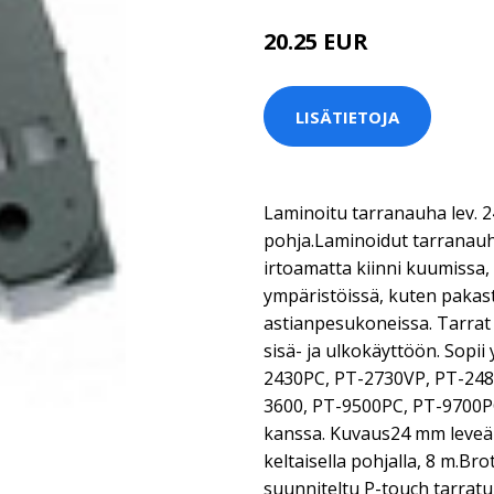
20.25 EUR
LISÄTIETOJA
Laminoitu tarranauha lev. 2
pohja.Laminoidut tarranauh
irtoamatta kiinni kuumissa, 
ympäristöissä, kuten pakast
astianpesukoneissa. Tarrat 
sisä- ja ulkokäyttöön. Sopii
2430PC, PT-2730VP, PT-248
3600, PT-9500PC, PT-9700
kanssa. Kuvaus24 mm leveä n
keltaisella pohjalla, 8 m.B
suunniteltu P-touch tarratu