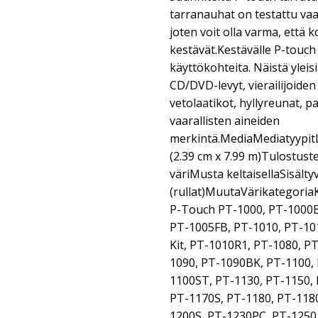
tarranauhat on testattu vaa
joten voit olla varma, että
kestävät.Kestävälle P-touc
käyttökohteita. Näistä yleis
CD/DVD-levyt, vierailijoiden 
vetolaatikot, hyllyreunat, 
vaarallisten aineiden
merkintä.MediaMediatyypit
(2.39 cm x 7.99 m)Tulostus
väriMusta keltaisellaSisälty
(rullat)MuutaVärikategori
P-Touch PT-1000, PT-1000B
PT-1005FB, PT-1010, PT-1
Kit, PT-1010R1, PT-1080, 
1090, PT-1090BK, PT-1100,
1100ST, PT-1130, PT-1150,
PT-1170S, PT-1180, PT-118
1200S, PT-1230PC, PT-1250