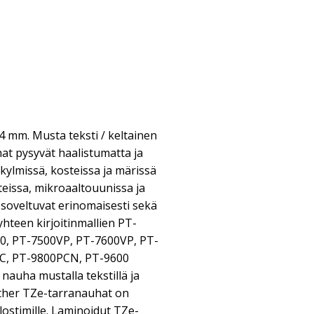
4 mm. Musta teksti / keltainen
at pysyvät haalistumatta ja
kylmissä, kosteissa ja märissä
eissa, mikroaaltouunissa ja
soveltuvat erinomaisesti sekä
 yhteen kirjoitinmallien PT-
0, PT-7500VP, PT-7600VP, PT-
PC, PT-9800PCN, PT-9600
auha mustalla tekstillä ja
rother TZe-tarranauhat on
lostimille. Laminoidut TZe-