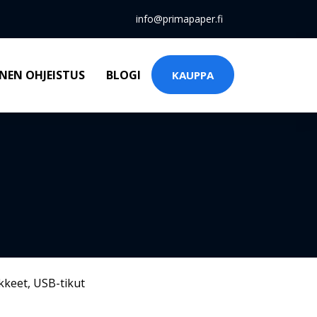
info@primapaper.fi
NEN OHJEISTUS
BLOGI
KAUPPA
kkeet
,
USB-tikut