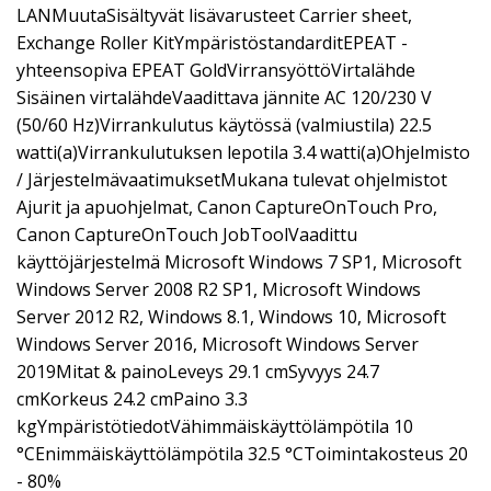
LANMuutaSisältyvät lisävarusteet Carrier sheet,
Exchange Roller KitYmpäristöstandarditEPEAT -
yhteensopiva EPEAT GoldVirransyöttöVirtalähde
Sisäinen virtalähdeVaadittava jännite AC 120/230 V
(50/60 Hz)Virrankulutus käytössä (valmiustila) 22.5
watti(a)Virrankulutuksen lepotila 3.4 watti(a)Ohjelmisto
/ JärjestelmävaatimuksetMukana tulevat ohjelmistot
Ajurit ja apuohjelmat, Canon CaptureOnTouch Pro,
Canon CaptureOnTouch JobToolVaadittu
käyttöjärjestelmä Microsoft Windows 7 SP1, Microsoft
Windows Server 2008 R2 SP1, Microsoft Windows
Server 2012 R2, Windows 8.1, Windows 10, Microsoft
Windows Server 2016, Microsoft Windows Server
2019Mitat & painoLeveys 29.1 cmSyvyys 24.7
cmKorkeus 24.2 cmPaino 3.3
kgYmpäristötiedotVähimmäiskäyttölämpötila 10
°CEnimmäiskäyttölämpötila 32.5 °CToimintakosteus 20
- 80%