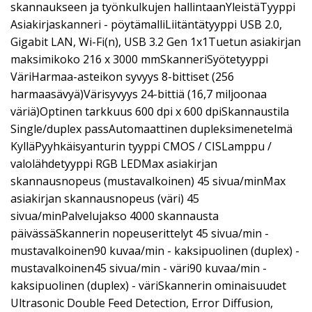
skannaukseen ja työnkulkujen hallintaanYleistäTyyppi
Asiakirjaskanneri - pöytämalliLiitäntätyyppi USB 2.0,
Gigabit LAN, Wi-Fi(n), USB 3.2 Gen 1x1Tuetun asiakirjan
maksimikoko 216 x 3000 mmSkanneriSyötetyyppi
VäriHarmaa-asteikon syvyys 8-bittiset (256
harmaasävyä)Värisyvyys 24-bittiä (16,7 miljoonaa
väriä)Optinen tarkkuus 600 dpi x 600 dpiSkannaustila
Single/duplex passAutomaattinen dupleksimenetelmä
KylläPyyhkäisyanturin tyyppi CMOS / CISLamppu /
valolähdetyyppi RGB LEDMax asiakirjan
skannausnopeus (mustavalkoinen) 45 sivua/minMax
asiakirjan skannausnopeus (väri) 45
sivua/minPalvelujakso 4000 skannausta
päivässäSkannerin nopeuserittelyt 45 sivua/min -
mustavalkoinen90 kuvaa/min - kaksipuolinen (duplex) -
mustavalkoinen45 sivua/min - väri90 kuvaa/min -
kaksipuolinen (duplex) - väriSkannerin ominaisuudet
Ultrasonic Double Feed Detection, Error Diffusion,