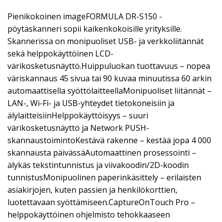
Pienikokoinen imageFORMULA DR-S150 -
pöytäskanneri sopii kaikenkokoisille yrityksille.
Skannerissa on monipuoliset USB- ja verkkoliitännät
sekä helppokäyttöinen LCD-
värikosketusnäyttö.Huippuluokan tuottavuus – nopea
väriskannaus 45 sivua tai 90 kuvaa minuutissa 60 arkin
automaattisella syöttölaitteellaMonipuoliset liitännät –
LAN-, Wi-Fi- ja USB-yhteydet tietokoneisiin ja
älylaitteisiinHelppokäyttöisyys – suuri
värikosketusnäyttö ja Network PUSH-
skannaustoimintoKestävä rakenne – kestää jopa 4 000
skannausta päivässäAutomaattinen prosessointi –
älykäs tekstintunnistus ja viivakoodin/2D-koodin
tunnistusMonipuolinen paperinkäsittely – erilaisten
asiakirjojen, kuten passien ja henkilökorttien,
luotettavaan syöttämiseen.CaptureOnTouch Pro –
helppokäyttöinen ohjelmisto tehokkaaseen