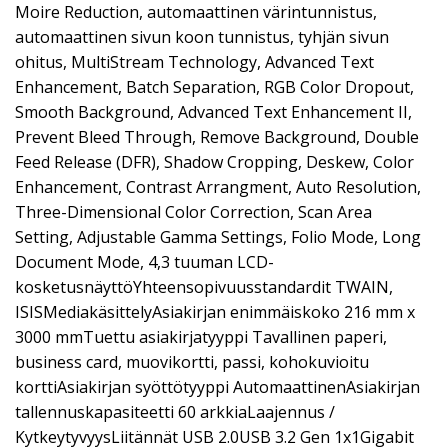
Moire Reduction, automaattinen värintunnistus,
automaattinen sivun koon tunnistus, tyhjän sivun
ohitus, MultiStream Technology, Advanced Text
Enhancement, Batch Separation, RGB Color Dropout,
Smooth Background, Advanced Text Enhancement II,
Prevent Bleed Through, Remove Background, Double
Feed Release (DFR), Shadow Cropping, Deskew, Color
Enhancement, Contrast Arrangment, Auto Resolution,
Three-Dimensional Color Correction, Scan Area
Setting, Adjustable Gamma Settings, Folio Mode, Long
Document Mode, 4,3 tuuman LCD-
kosketusnäyttöYhteensopivuusstandardit TWAIN,
ISISMediakäsittelyAsiakirjan enimmäiskoko 216 mm x
3000 mmTuettu asiakirjatyyppi Tavallinen paperi,
business card, muovikortti, passi, kohokuvioitu
korttiAsiakirjan syöttötyyppi AutomaattinenAsiakirjan
tallennuskapasiteetti 60 arkkiaLaajennus /
KytkeytyvyysLiitännät USB 2.0USB 3.2 Gen 1x1Gigabit