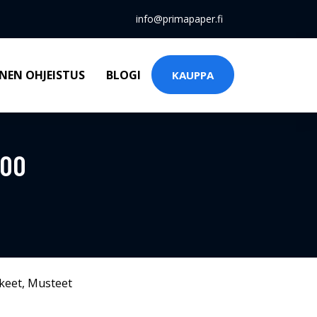
info@primapaper.fi
NEN OHJEISTUS
BLOGI
KAUPPA
100
keet
,
Musteet