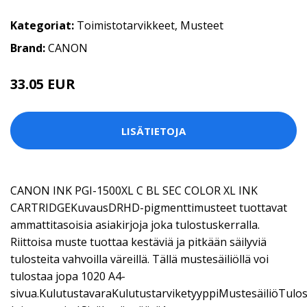
Kategoriat:
Toimistotarvikkeet
,
Musteet
Brand:
CANON
33.05 EUR
LISÄTIETOJA
CANON INK PGI-1500XL C BL SEC COLOR XL INK
CARTRIDGEKuvausDRHD-pigmenttimusteet tuottavat
ammattitasoisia asiakirjoja joka tulostuskerralla.
Riittoisa muste tuottaa kestäviä ja pitkään säilyviä
tulosteita vahvoilla väreillä. Tällä mustesäiliöllä voi
tulostaa jopa 1020 A4-
sivua.KulutustavaraKulutustarviketyyppiMustesäiliöTulo