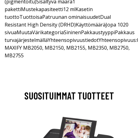
(pigmentoitu)Sisältyvä määrä1
pakettiMustekapasiteetti12 mlKasetin
tuottoTuottoisaPatruunan ominaisuudetDual
Resistant High Density (DRHD)KäyttömääräJopa 1020
sivuaMuutaVärikategoriaSininenPakkaustyyppiPakkaus
turvajärjestelmälläYhteensopivuustiedotYhteensopivuus
MAXIFY MB2050, MB2150, MB2155, MB2350, MB2750,
MB2755
SUOSITUIMMAT TUOTTEET