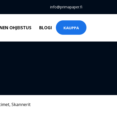
info@primapaper.fi
NEN OHJEISTUS
BLOGI
KAUPPA
timet
,
Skannerit