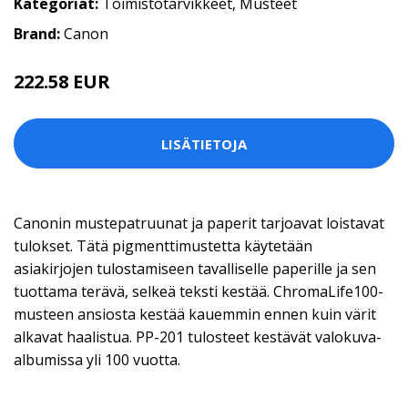
Kategoriat:
Toimistotarvikkeet
,
Musteet
Brand:
Canon
222.58 EUR
LISÄTIETOJA
Canonin mustepatruunat ja paperit tarjoavat loistavat
tulokset. Tätä pigmenttimustetta käytetään
asiakirjojen tulostamiseen tavalliselle paperille ja sen
tuottama terävä, selkeä teksti kestää. ChromaLife100-
musteen ansiosta kestää kauemmin ennen kuin värit
alkavat haalistua. PP-201 tulosteet kestävät valokuva-
albumissa yli 100 vuotta.