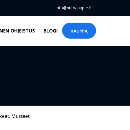
info@primapaper.fi
NEN OHJEISTUS
BLOGI
KAUPPA
keet
,
Musteet