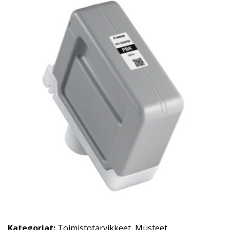
Kategoriat:
Toimistotarvikkeet
,
Musteet