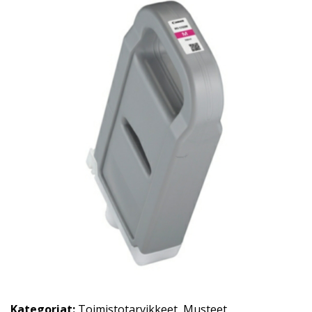
Kategoriat:
Toimistotarvikkeet
,
Musteet