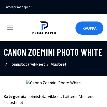
info@primapaper.fi
KAUPPA
CANON ZOEMINI PHOTO WHITE
Toimistotarvikkeet
Musteet
Kategoriat:
Toimistotarvikkeet
,
Laitteet
,
Musteet
,
Tulostimet