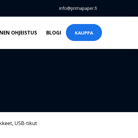
info@primapaper.fi
NEN OHJEISTUS
BLOGI
KAUPPA
kkeet
,
USB-tikut