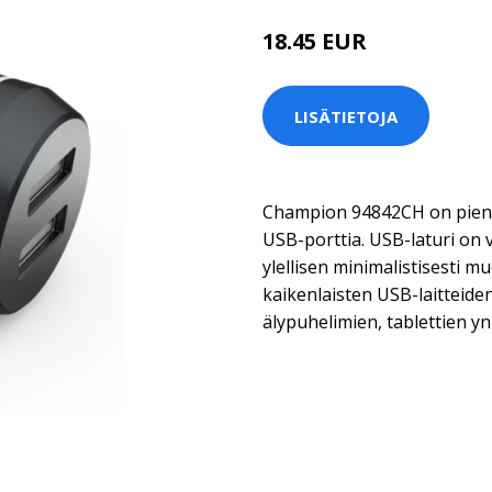
18.45 EUR
LISÄTIETOJA
Champion 94842CH on pieni 
USB-porttia. USB-laturi on v
ylellisen minimalistisesti mu
kaikenlaisten USB-laitteide
älypuhelimien, tablettien y