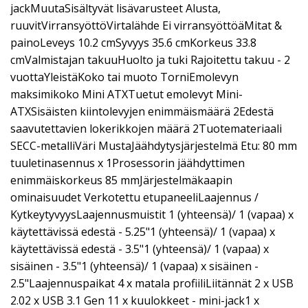
jackMuutaSisältyvät lisävarusteet Alusta,
ruuvitVirransyöttöVirtalähde Ei virransyöttöäMitat &
painoLeveys 10.2 cmSyvyys 35.6 cmKorkeus 33.8
cmValmistajan takuuHuolto ja tuki Rajoitettu takuu - 2
vuottaYleistäKoko tai muoto TorniEmolevyn
maksimikoko Mini ATXTuetut emolevyt Mini-
ATXSisäisten kiintolevyjen enimmäismäärä 2Edestä
saavutettavien lokerikkojen määrä 2Tuotemateriaali
SECC-metalliVäri MustaJäähdytysjärjestelmä Etu: 80 mm
tuuletinasennus x 1Prosessorin jäähdyttimen
enimmäiskorkeus 85 mmJärjestelmäkaapin
ominaisuudet Verkotettu etupaneeliLaajennus /
KytkeytyvyysLaajennusmuistit 1 (yhteensä)/ 1 (vapaa) x
käytettävissä edestä - 5.25"1 (yhteensä)/ 1 (vapaa) x
käytettävissä edestä - 3.5"1 (yhteensä)/ 1 (vapaa) x
sisäinen - 3.5"1 (yhteensä)/ 1 (vapaa) x sisäinen -
2.5"Laajennuspaikat 4 x matala profiiliLiitännät 2 x USB
2.02 x USB 3.1 Gen 11 x kuulokkeet - mini-jack1 x