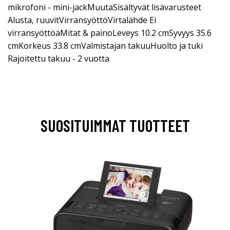
mikrofoni - mini-jackMuutaSisältyvät lisävarusteet
Alusta, ruuvitVirransyöttöVirtalähde Ei
virransyöttöäMitat & painoLeveys 10.2 cmSyvyys 35.6
cmKorkeus 33.8 cmValmistajan takuuHuolto ja tuki
Rajoitettu takuu - 2 vuotta
SUOSITUIMMAT TUOTTEET