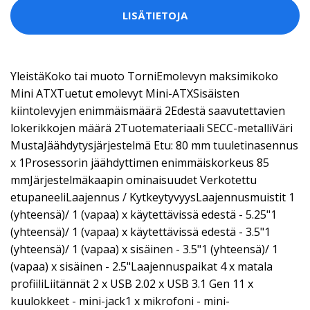
LISÄTIETOJA
YleistäKoko tai muoto TorniEmolevyn maksimikoko
Mini ATXTuetut emolevyt Mini-ATXSisäisten
kiintolevyjen enimmäismäärä 2Edestä saavutettavien
lokerikkojen määrä 2Tuotemateriaali SECC-metalliVäri
MustaJäähdytysjärjestelmä Etu: 80 mm tuuletinasennus
x 1Prosessorin jäähdyttimen enimmäiskorkeus 85
mmJärjestelmäkaapin ominaisuudet Verkotettu
etupaneeliLaajennus / KytkeytyvyysLaajennusmuistit 1
(yhteensä)/ 1 (vapaa) x käytettävissä edestä - 5.25"1
(yhteensä)/ 1 (vapaa) x käytettävissä edestä - 3.5"1
(yhteensä)/ 1 (vapaa) x sisäinen - 3.5"1 (yhteensä)/ 1
(vapaa) x sisäinen - 2.5"Laajennuspaikat 4 x matala
profiiliLiitännät 2 x USB 2.02 x USB 3.1 Gen 11 x
kuulokkeet - mini-jack1 x mikrofoni - mini-