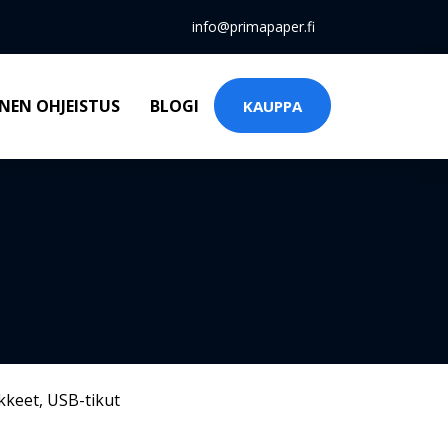
info@primapaper.fi
NEN OHJEISTUS
BLOGI
KAUPPA
kkeet
,
USB-tikut