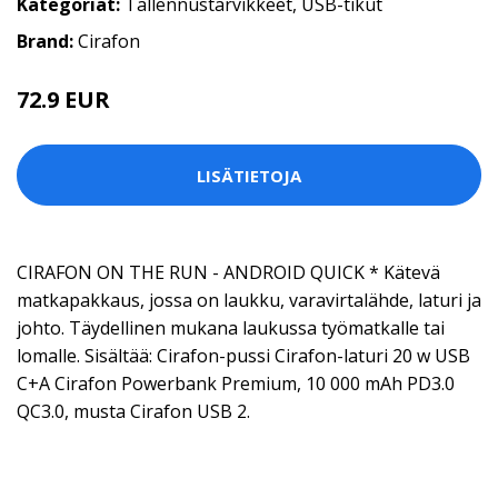
Kategoriat:
Tallennustarvikkeet
,
USB-tikut
Brand:
Cirafon
72.9 EUR
LISÄTIETOJA
CIRAFON ON THE RUN - ANDROID QUICK * Kätevä
matkapakkaus, jossa on laukku, varavirtalähde, laturi ja
johto. Täydellinen mukana laukussa työmatkalle tai
lomalle. Sisältää: Cirafon-pussi Cirafon-laturi 20 w USB
C+A Cirafon Powerbank Premium, 10 000 mAh PD3.0
QC3.0, musta Cirafon USB 2.