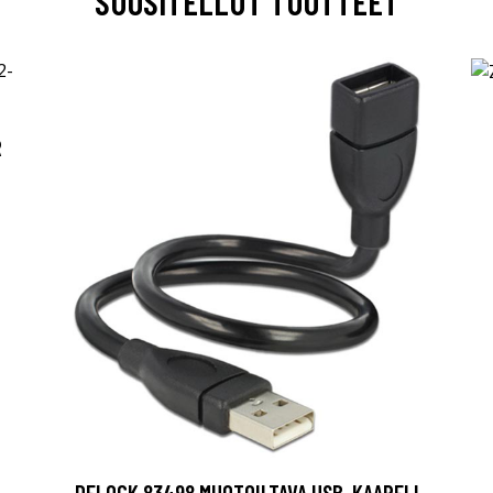
SUOSITELLUT TUOTTEET
R
DELOCK 83498 MUOTOILTAVA USB-KAAPELI