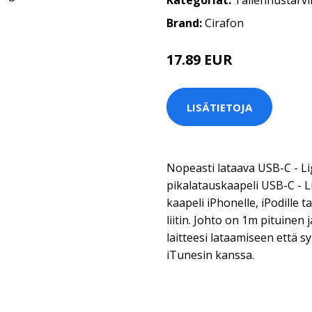
Kategoriat:
Tallennustarvi
Brand:
Cirafon
17.89 EUR
17.9 EUR
LISÄTIETOJA
Nopeasti lataava USB-C - Li
pikalatauskaapeli USB-C - L
kaapeli iPhonelle, iPodille ta
liitin. Johto on 1m pituinen 
laitteesi lataamiseen että 
iTunesin kanssa.