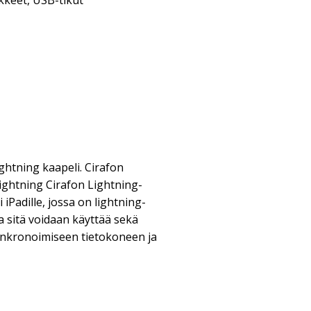
kkeet
,
USB-tikut
ghtning kaapeli. Cirafon
ightning Cirafon Lightning-
i iPadille, jossa on lightning-
ja sitä voidaan käyttää sekä
synkronoimiseen tietokoneen ja