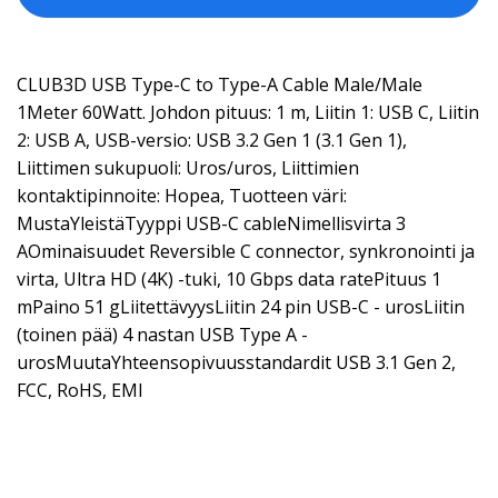
CLUB3D USB Type-C to Type-A Cable Male/Male
1Meter 60Watt. Johdon pituus: 1 m, Liitin 1: USB C, Liitin
2: USB A, USB-versio: USB 3.2 Gen 1 (3.1 Gen 1),
Liittimen sukupuoli: Uros/uros, Liittimien
kontaktipinnoite: Hopea, Tuotteen väri:
MustaYleistäTyyppi USB-C cableNimellisvirta 3
AOminaisuudet Reversible C connector, synkronointi ja
virta, Ultra HD (4K) -tuki, 10 Gbps data ratePituus 1
mPaino 51 gLiitettävyysLiitin 24 pin USB-C - urosLiitin
(toinen pää) 4 nastan USB Type A -
urosMuutaYhteensopivuusstandardit USB 3.1 Gen 2,
FCC, RoHS, EMI