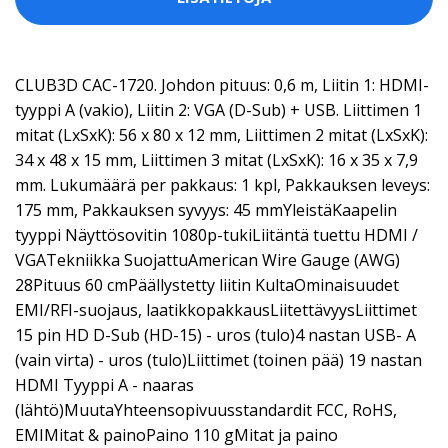
CLUB3D CAC-1720. Johdon pituus: 0,6 m, Liitin 1: HDMI-
tyyppi A (vakio), Liitin 2: VGA (D-Sub) + USB. Liittimen 1
mitat (LxSxK): 56 x 80 x 12 mm, Liittimen 2 mitat (LxSxK):
34 x 48 x 15 mm, Liittimen 3 mitat (LxSxK): 16 x 35 x 7,9
mm. Lukumäärä per pakkaus: 1 kpl, Pakkauksen leveys:
175 mm, Pakkauksen syvyys: 45 mmYleistäKaapelin
tyyppi Näyttösovitin 1080p-tukiLiitäntä tuettu HDMI /
VGATekniikka SuojattuAmerican Wire Gauge (AWG)
28Pituus 60 cmPäällystetty liitin KultaOminaisuudet
EMI/RFI-suojaus, laatikkopakkausLiitettävyysLiittimet
15 pin HD D-Sub (HD-15) - uros (tulo)4 nastan USB- A
(vain virta) - uros (tulo)Liittimet (toinen pää) 19 nastan
HDMI Tyyppi A - naaras
(lähtö)MuutaYhteensopivuusstandardit FCC, RoHS,
EMIMitat & painoPaino 110 gMitat ja paino