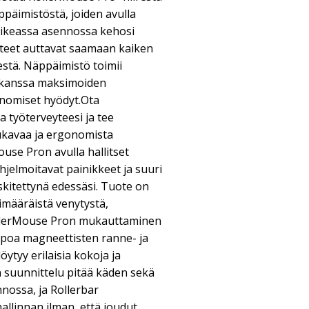
päimistöstä, joiden avulla
oikeassa asennossa kehosi
tteet auttavat saamaan kaiken
restä. Näppäimistö toimii
 kanssa maksimoiden
nomiset hyödyt.Ota
a työterveyteesi ja tee
ukavaa ja ergonomista
Mouse Pron avulla hallitset
ohjelmoitavat painikkeet ja suuri
skitettynä edessäsi. Tuote on
imääräistä venytystä,
RollerMouse Pron mukauttaminen
ppoa magneettisten ranne- ja
öytyy erilaisia kokoja ja
n suunnittelu pitää käden sekä
nossa, ja Rollerbar
allinnan ilman, että joudut