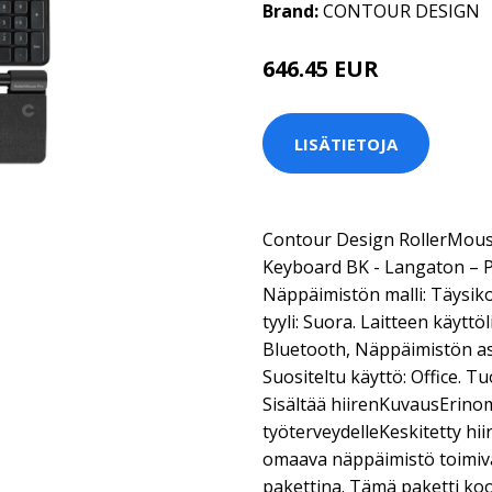
Brand:
CONTOUR DESIGN
646.45 EUR
LISÄTIETOJA
Contour Design RollerMous
Keyboard BK - Langaton – P
Näppäimistön malli: Täysik
tyyli: Suora. Laitteen käyttö
Bluetooth, Näppäimistön as
Suositeltu käyttö: Office. T
Sisältää hiirenKuvausErin
työterveydelleKeskitetty hiir
omaava näppäimistö toimiv
pakettina. Tämä paketti ko