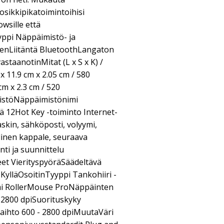
osikkipikatoimintoihisi
owsille että
yyppi Näppäimistö- ja
nenLiitäntä BluetoothLangaton
staanotinMitat (L x S x K) /
x 11.9 cm x 2.05 cm / 580
cm x 2.3 cm / 520
istöNäppäimistönimi
ä 12Hot Key -toiminto Internet-
skin, sähköposti, volyymi,
llinen kappale, seuraava
nti ja suunnittelu
eet VierityspyöräSäädeltävä
KylläOsoitinTyyppi Tankohiiri -
imi RollerMouse ProNäppäinten
 2800 dpiSuorituskyky
aihto 600 - 2800 dpiMuutaVäri