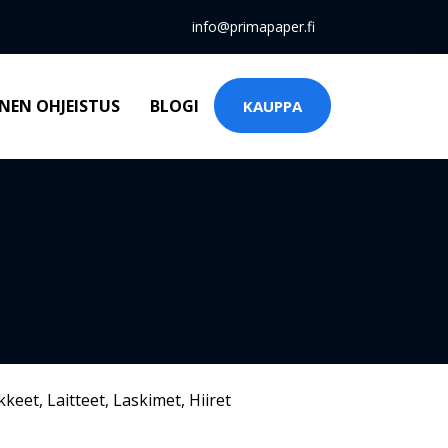
info@primapaper.fi
NEN OHJEISTUS
BLOGI
KAUPPA
kkeet
,
Laitteet
,
Laskimet
,
Hiiret