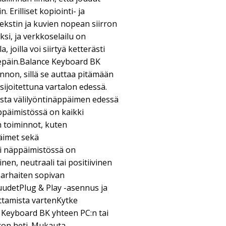
. Erilliset kopiointi- ja
tekstin ja kuvien nopean siirron
si, ja verkkoselailu on
 joilla voi siirtyä ketterästi
sepäin.Balance Keyboard BK
nnon, sillä se auttaa pitämään
sijoitettuna vartalon edessä.
sta välilyöntinäppäimen edessä
päimistössä on kaikki
 toiminnot, kuten
äimet sekä
i näppäimistössä on
nen, neutraali tai positiivinen
e parhaiten sopivan
udetPlug & Play -asennus ja
ttamista vartenKytke
 Keyboard BK yhteen PC:n tai
ron heti. Mukauta