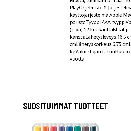
Musta, tummanharmaaYhtee
PlayOhjelmisto & Järjestel
käyttöjärjestelmä Apple M
paristoTyyppi AAA-tyyppiV
(jopa) 12 kuukauttaMitat j
kanssaLähetysleveys 16.5 c
cmLähetyskorkeus 6.75 cmL
kgValmistajan takuuHuolto j
vuotta
SUOSITUIMMAT TUOTTEET