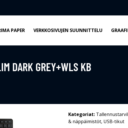
RIMA PAPER
VERKKOSIVUJEN SUUNNITTELU
GRAAFI
LIM DARK GREY+WLS KB
Kategoriat:
Tallennustarvi
& näppäimistöt
,
USB-tikut