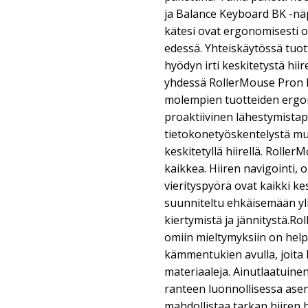
ja Balance Keyboard BK -näp
kätesi ovat ergonomisesti 
edessä. Yhteiskäytössä tuo
hyödyn irti keskitetystä hii
yhdessä RollerMouse Pron
molempien tuotteiden ergo
proaktiivinen lähestymistap
tietokonetyöskentelystä m
keskitetyllä hiirellä. Roller
kaikkea. Hiiren navigointi, 
vierityspyörä ovat kaikki ke
suunniteltu ehkäisemään yl
kiertymistä ja jännitystä.
omiin mieltymyksiin on hel
kämmentukien avulla, joita l
materiaaleja. Ainutlaatuine
ranteen luonnollisessa asen
mahdollistaa tarkan hiiren h