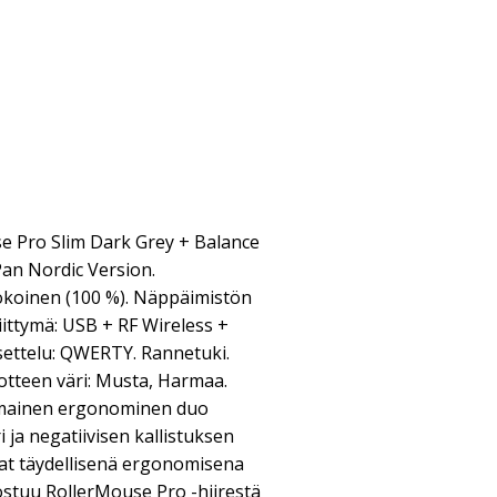
e Pro Slim Dark Grey + Balance
an Nordic Version.
okoinen (100 %). Näppäimistön
liittymä: USB + RF Wireless +
ettelu: QWERTY. Rannetuki.
uotteen väri: Musta, Harmaa.
omainen ergonominen duo
i ja negatiivisen kallistuksen
at täydellisenä ergonomisena
ostuu RollerMouse Pro -hiirestä