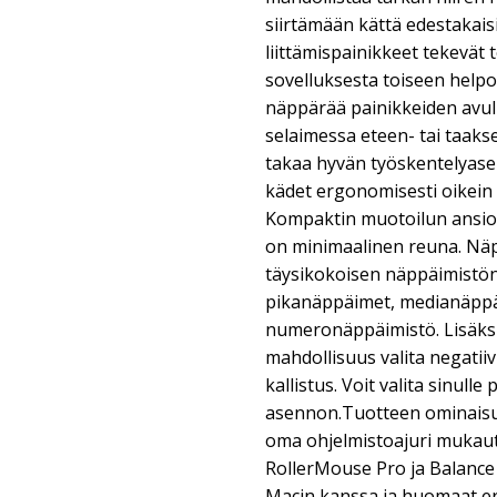
siirtämään kättä edestakaisin
liittämispainikkeet tekevät 
sovelluksesta toiseen helpok
näppärää painikkeiden avulla,
selaimessa eteen- tai taak
takaa hyvän työskentelyase
kädet ergonomisesti oikein 
Kompaktin muotoilun ansio
on minimaalinen reuna. Näp
täysikokoisen näppäimistön
pikanäppäimet, medianäpp
numeronäppäimistö. Lisäks
mahdollisuus valita negatiivi
kallistus. Voit valita sinull
asennon.Tuotteen ominaisu
oma ohjelmistoajuri mukau
RollerMouse Pro ja Balance
Macin kanssa ja huomaat e