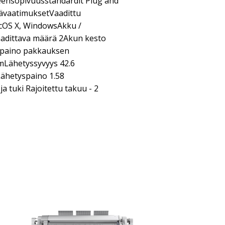
nsopivuusstandardit Plug and
mävaatimuksetVaadittu
acOS X, WindowsAkku /
aadittava määrä 2Akun kesto
a paino pakkauksen
mLähetyssyvyys 42.6
ähetyspaino 1.58
a tuki Rajoitettu takuu - 2