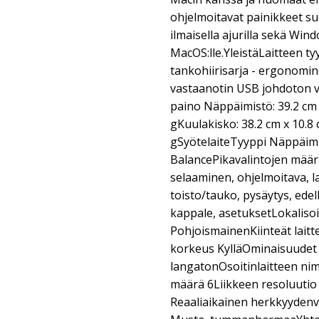
ohjelmoitavat painikkeet su
ilmaisella ajurilla sekä Wind
MacOS:lle.YleistäLaitteen t
tankohiirisarja - ergonomi
vastaanotin USB johdoton va
paino Näppäimistö: 39.2 cm 
gKuulakisko: 38.2 cm x 10.8 
gSyötelaiteTyyppi Näppäim
BalancePikavalintojen määr
selaaminen, ohjelmoitava, la
toisto/tauko, pysäytys, ede
kappale, asetuksetLokalisoi
PohjoismainenKiinteät laitt
korkeus KylläOminaisuudet 
langatonOsoitinlaitteen n
määrä 6Liikkeen resoluutio
Reaaliaikainen herkkyydenv