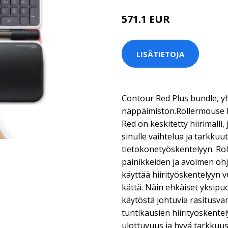
571.1 EUR
LISÄTIETOJA
Contour Red Plus bundle, yh
näppäimistön.Rollermouse 
Red on keskitetty hiirimalli
sinulle vaihtelua ja tarkkuu
tietokonetyöskentelyyn. Ro
painikkeiden ja avoimen oh
käyttää hiirityöskentelyyn 
kättä. Näin ehkäiset yksipuo
käytöstä johtuvia rasitusva
tuntikausien hiirityöskente
ulottuvuus ja hyvä tarkkuu