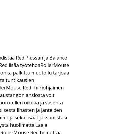
distää Red Plussan ja Balance
Red lisää työtehoaRollerMouse
, jonka palkittu muotoilu tarjoaa
tta tuntikausien
llerMouse Red -hiiriohjaimen
jaustangon ansiosta voit
vuorotellen oikeaa ja vasenta
lisesta lihasten ja jänteiden
mmoja sekä lisäät jaksamistasi
lystä huolimatta.Laaja
sRollerMouse Red helpottaa