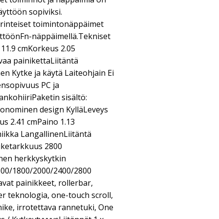
ttöön sopiviksi.
inteiset toimintonäppäimet
äyttöönFn-näppäimellä.Tekniset
 11.9 cmKorkeus 2.05
aa painikettaLiitäntä
n Kytke ja käytä Laiteohjain Ei
ensopivuus PC ja
nkohiiriPaketin sisältö:
onominen design KylläLeveys
us 2.41 cmPaino 1.13
niikka LangallinenLiitäntä
iketarkkuus 2800
inen herkkyskytkin
600/1800/2000/2400/2800
at painikkeet, rollerbar,
r teknologia, one-touch scroll,
nike, irrotettava rannetuki, One