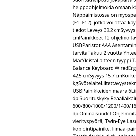
helppoohjelmoida omaan käy
Näppäimistössä on myösper
(F1–F12), jotka voi ottaa k
tiedot Leveys 39.2 cmSyvyys
cmPainikkeet 12 ohjelmoitav
USBParistot AAA Asentamine
tarvitaTakuu 2 vuotta Yhte
MacYleistäLaitteen tyyppi Ta
Balance Keyboard WiredErg
42.5 cmSyvyys 15.7 cmKorke
kgSyötelaiteLiitettävyystek
USBPainikkeiden määrä 6Li
dpiSuorituskyky Reaaliaika
600/800/1000/1200/1400/1
dpiOminaisuudet Ohjelmoitav
vierityspyörä, Twin-Eye Lase
kopiointipainike, liimaa-pai