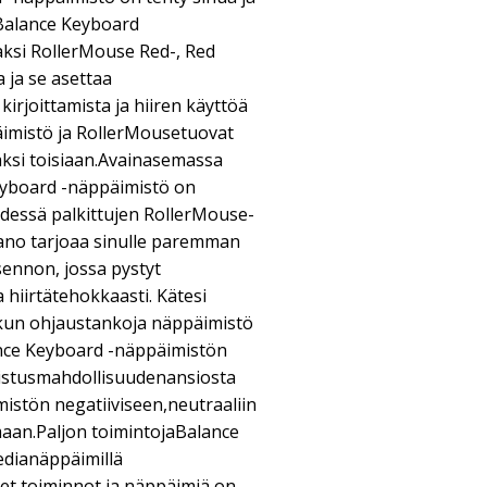
 Balance Keyboard
ksi RollerMouse Red-, Red
a ja se asettaa
irjoittamista ja hiiren käyttöä
imistö ja RollerMousetuovat
äksi toisiaan.Avainasemassa
yboard -näppäimistö on
hdessä palkittujen RollerMouse-
no tarjoaa sinulle paremman
ennon, jossa pystyt
hiirtätehokkaasti. Kätesi
a, kun ohjaustankoja näppäimistö
ance Keyboard -näppäimistön
llistusmahdollisuudenansiosta
mistön negatiiviseen,neutraaliin
lmaan.Paljon toimintojaBalance
dianäppäimillä
set toiminnot ja näppäimiä on