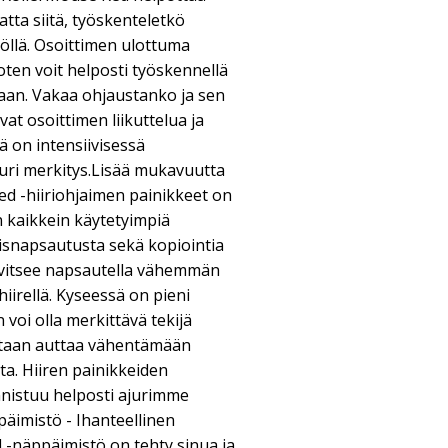
atta siitä, työskenteletkö
öllä. Osoittimen ulottuma
oten voit helposti työskennellä
kaan. Vakaa ohjaustanko ja sen
at osoittimen liikuttelua ja
lä on intensiivisessä
uri merkitys.Lisää mukavuutta
d -hiiriohjaimen painikkeet on
 kaikkein käytetyimpiä
oisnapsautusta sekä kopiointia
tarvitsee napsautella vähemmän
hiirellä. Kyseessä on pieni
 voi olla merkittävä tekijä
ltaan auttaa vähentämään
a. Hiiren painikkeiden
nistuu helposti ajurimme
äimistö - Ihanteellinen
-näppäimistö on tehty sinua ja