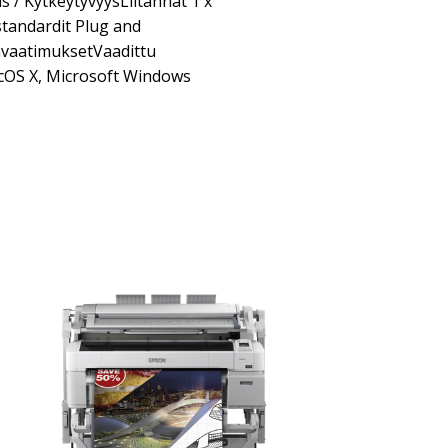
 / KytkeytyvyysLiitännät 1 x
andardit Plug and
mävaatimuksetVaadittu
cOS X, Microsoft Windows