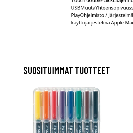
Touch double-clickLaajennus
USBMuutaYhteensopivuusst
PlayOhjelmisto / Järjestel
käyttöjärjestelmä Apple Ma
SUOSITUIMMAT TUOTTEET