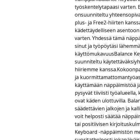
työskentelytapaasi varten.
onsuunniteltu yhteensopiva
plus- ja Free2-hiirten kanss
kädettäydelliseen asentoon k
varten. Yhdessä tämä näppä
sinut ja työpöytäsi lähemm
käyttömukavuusBalance Ke
suunniteltu käytettäväksiy
hiiriemme kanssa.Kokoonpa
ja kuormittamattomantyöas
käyttämään näppäimistöä ja 
pysyvät tiiviisti työalueell
ovat käden ulottuvilla. Bal
säädettävien jalkojen ja ka
voit helposti säätää näppäi
tai positiivisen kirjoitusku
Keyboard -näppäimistön me
suoritathelposti jokapäiväi