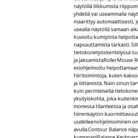
näytöllä liikkumista riippum
yhdellä vai useammalla näyt
määrittyy automaattisesti, j
usealla näytöllä samaan ai
kuvioitu kumipinta helpottav
napsauttamista tarkasti. Sil
tietokonetyöskentelyssä su
ja jaksamistaRollerMouse Re
esiohjelmoitu helpottamaan
hiiritoimintoja, kuten kaks
ja liittämistä. Näin sinun 
kuin perinteisellä tietokone
yksityiskohta, joka kuitenkin
monessa tilanteessa ja osa
hiirenkäytön kuormittavuutt
uudelleenohjelmoiminen on
avulla.Contour Balance näpp
kumppaniBalance Keyboard 