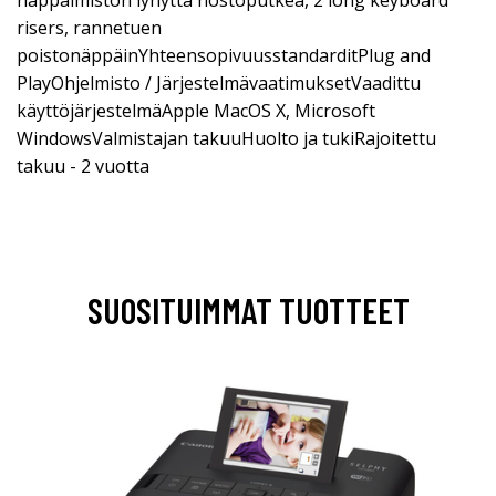
risers, rannetuen
poistonäppäinYhteensopivuusstandarditPlug and
PlayOhjelmisto / JärjestelmävaatimuksetVaadittu
käyttöjärjestelmäApple MacOS X, Microsoft
WindowsValmistajan takuuHuolto ja tukiRajoitettu
takuu - 2 vuotta
SUOSITUIMMAT TUOTTEET