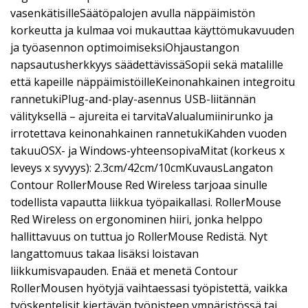
vasenkätisilleSäätöpalojen avulla näppäimistön
korkeutta ja kulmaa voi mukauttaa käyttömukavuuden
ja työasennon optimoimiseksiOhjaustangon
napsautusherkkyys säädettävissäSopii sekä matalille
että kapeille näppäimistöilleKeinonahkainen integroitu
rannetukiPlug-and-play-asennus USB-liitännän
välityksellä – ajureita ei tarvitaValualumiinirunko ja
irrotettava keinonahkainen rannetukiKahden vuoden
takuuOSX- ja Windows-yhteensopivaMitat (korkeus x
leveys x syvyys): 2.3cm/42cm/10cmKuvausLangaton
Contour RollerMouse Red Wireless tarjoaa sinulle
todellista vapautta liikkua työpaikallasi. RollerMouse
Red Wireless on ergonominen hiiri, jonka helppo
hallittavuus on tuttua jo RollerMouse Redistä. Nyt
langattomuus takaa lisäksi loistavan
liikkumisvapauden. Enää et menetä Contour
RollerMousen hyötyjä vaihtaessasi työpistettä, vaikka
työskentelisit kiertävän työpisteen ympäristössä tai