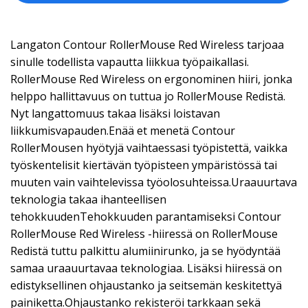
Langaton Contour RollerMouse Red Wireless tarjoaa
sinulle todellista vapautta liikkua työpaikallasi.
RollerMouse Red Wireless on ergonominen hiiri, jonka
helppo hallittavuus on tuttua jo RollerMouse Redistä.
Nyt langattomuus takaa lisäksi loistavan
liikkumisvapauden.Enää et menetä Contour
RollerMousen hyötyjä vaihtaessasi työpistettä, vaikka
työskentelisit kiertävän työpisteen ympäristössä tai
muuten vain vaihtelevissa työolosuhteissa.Uraauurtava
teknologia takaa ihanteellisen
tehokkuudenTehokkuuden parantamiseksi Contour
RollerMouse Red Wireless -hiiressä on RollerMouse
Redistä tuttu palkittu alumiinirunko, ja se hyödyntää
samaa uraauurtavaa teknologiaa. Lisäksi hiiressä on
edistyksellinen ohjaustanko ja seitsemän keskitettyä
painiketta.Ohjaustanko rekisteröi tarkkaan sekä