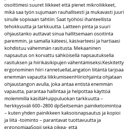
osoittimesi suuret liikkeet että pienet mikroliikkeet,
mikä saa työn sujumaan rauhallisesti ja mukavasti juuri
sinulle sopivaan tahtiin. Saat työhösi ihanteellista
tehokkuutta ja tarkkuutta. Laitteen pinta ja suuri
ohjaustanko auttavat sinua hallitsemaan osoitinta
paremmin, ja samalla käteesi, käsivarteesi ja hartiaasi
kohdistuu vähemmän rasitusta. Mekaaninen
napsautus on korvattu sähköisellä napsautuksella
rasituksen ja hiirikäsikipujen vähentämiseksi.Keskitetty
ergonominen hiiri rannetuellaLangaton liitäntä tarjoaa
enemmän vapautta liikkumiseenHiiriohjainta ohjataan
ohjaustangon avulla, joka antaa entistä enemmän
vapautta, parantaa hallintaa ja helpottaa käyttöä
molemmilla käsilläHuippuluokan tarkkuutta –
herkkyysväli 600–2800 dpiSeitsemän painiketoimintoa
– kuten yhden painikkeen kaksoisnapsautus ja kopioi
ja liitä -toiminto – parantavat tuottavuutta ja
ergonomiaaSopii sekä oikea- että