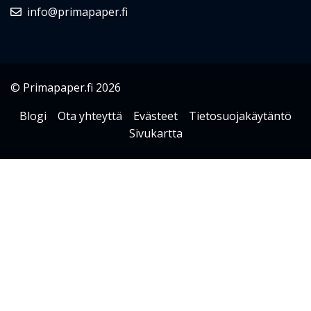
info@primapaper.fi
© Primapaper.fi 2026
Blogi
Ota yhteyttä
Evästeet
Tietosuojakäytäntö
Sivukartta