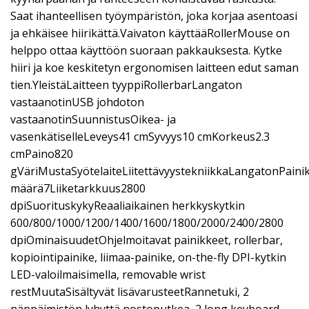
Saat ihanteellisen työympäristön, joka korjaa asentoasi
ja ehkäisee hiirikättä.Vaivaton käyttääRollerMouse on
helppo ottaa käyttöön suoraan pakkauksesta. Kytke
hiiri ja koe keskitetyn ergonomisen laitteen edut saman
tien.YleistäLaitteen tyyppiRollerbarLangaton
vastaanotinUSB johdoton
vastaanotinSuunnistusOikea- ja
vasenkätiselleLeveys41 cmSyvyys10 cmKorkeus2.3
cmPaino820
gVäriMustaSyötelaiteLiitettävyystekniikkaLangatonPaini
määrä7Liiketarkkuus2800
dpiSuorituskykyReaaliaikainen herkkyskytkin
600/800/1000/1200/1400/1600/1800/2000/2400/2800
dpiOminaisuudetOhjelmoitavat painikkeet, rollerbar,
kopiointipainike, liimaa-painike, on-the-fly DPI-kytkin
LED-valoilmaisimella, removable wrist
restMuutaSisältyvät lisävarusteetRannetuki, 2
näppäimistön lyhyttä nostoputkea, 2 long keyboard