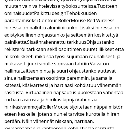
muuten vain vaihtelevissa työolosuhteissa.Tuotteen
ominaisuudetPalkittu designTehokkuuden
parantamiseksi Contour RollerMouse Red Wireless -
hiiressä on palkittu alumiinirunko. Lisäksi hiiressä on
edistyksellinen ohjaustanko ja seitsemän keskitettyä
painiketta.Sisäänrakennettu tarkkuusOhjaustanko
rekisteröi tarkkaan sekä osoittimen suuret liikkeet että
mikroliikkeet, mikä saa työsi sujumaan rauhallisesti ja
mukavasti juuri sinulle sopivaan tahtiin.Vaivaton
hallintaLaitteen pinta ja suuri ohjaustanko auttavat
sinua hallitsemaan osoitinta paremmin, ja samalla
käteesi, käsivarteesi ja hartiaasi kohdistuu vähemmän
rasitusta. Virtuaalinen napsautus puolestaan vähentää
turhaa rasitusta ja hiirikäsikipuja.Vähentää
hiirikäsivammojaRollerMouse sijoitetaan näppäimistön
eteen keskelle, joten sinun ei tarvitse kurotella hiiren
perään. Näin vähennät niskaan, hartiaan,
kyynärpäähän ja ranteeseen kohdistuvaa rasitusta.