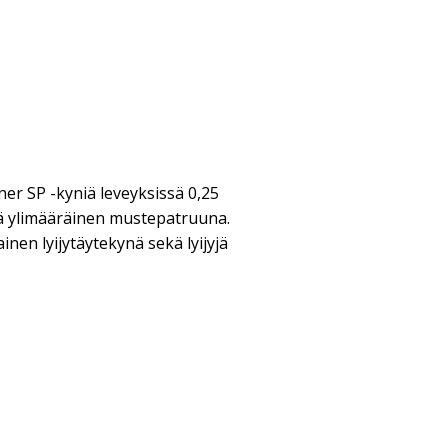
ner SP -kyniä leveyksissä 0,25
ä ylimääräinen mustepatruuna.
en lyijytäytekynä sekä lyijyjä