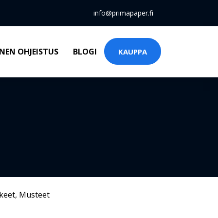
info@primapaper.fi
NEN OHJEISTUS
BLOGI
KAUPPA
keet
,
Musteet