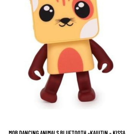
MOB DANCING ANIMALS BLUETOOTH -KAIUTIN - KISSA