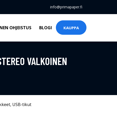
info@primapaper.fi
NEN OHJEISTUS
BLOGI
KAUPPA
STEREO VALKOINEN
kkeet
,
USB-tikut